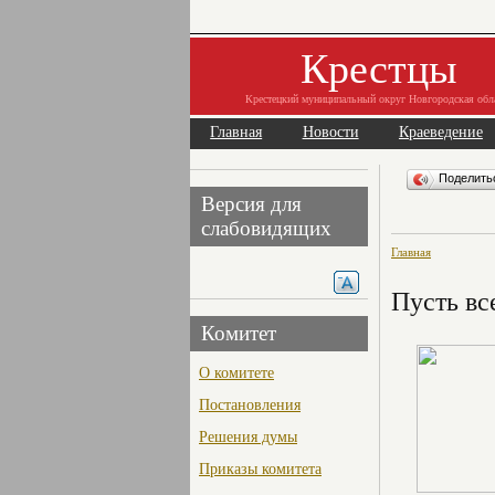
Крестцы
Крестецкий муниципальный округ Новгородская обл
Главная
Новости
Краеведение
Поделит
Версия для
слабовидящих
Главная
Пусть вс
Комитет
О комитете
Постановления
Решения думы
Приказы комитета