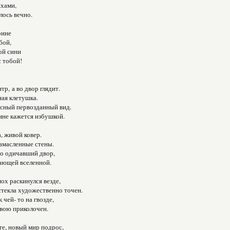
ихами,
лось вечно.
рине
бой,
ой сини
 тобой!
тр, а во двор глядит.
ная клетушка.
сный первозданный вид.
мне кажется избушкой.
, живой ковер.
амасленные стены.
то одичавший двор,
ающей вселенной.
х раскинулся везде,
стекла художественно точен.
чей- то на гвозде,
вою приколочен.
те, новый мир подрос,