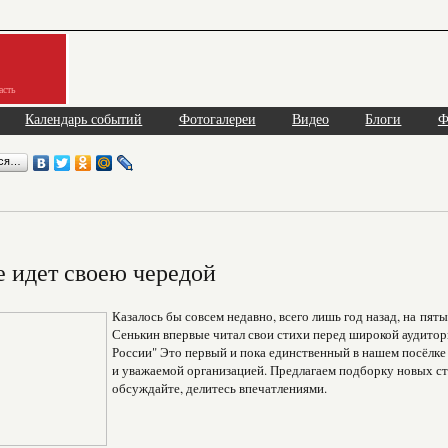
асть
Календарь событий
Фотогалереи
Видео
Блоги
Ф
ься…
е идет своею чередой
Казалось бы совсем недавно, всего лишь год назад, на пя
Сенькин впервые читал свои стихи перед широкой аудитор
России" Это первый и пока единственный в нашем посёлке
и уважаемой организацией. Предлагаем подборку новых ст
обсуждайте, делитесь впечатлениями.