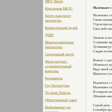
МКУ Центр
Маленькое с
Крестецкая МКДС
Маленькое со
Центр народного
Синие глазищ
творчества
Утром просы
Краеведческий музей
Свое небо ищ
ДШИ
Ласково и не
Межпоселенческая
Солнышко пр
Лучиками ру
библиотека
Сладко потян
Спортивный центр
Вышло с оде
Физкультурно-
Облачного пу
оздоровительный
Надо мной см
комплекс
Щекотало ух
Регламенты
Поднялось с 
Год Литературы
Маленькое с
И открыло ш
70-летие Победы
Обнажив око
Общественный совет
Серый день -
Информация для
Сентября про
туристов