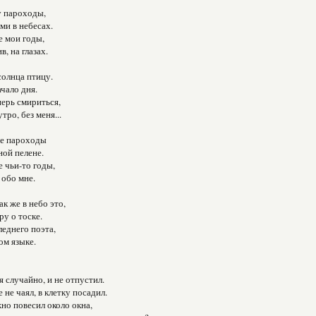
у пароходы,
ми в небесах.
е мои годы,
в, на глазах.
солнца птицу.
ачало дня.
ерь смириться,
ро, без меня...
е пароходы
ой пелене.
е чьи-то годы,
 обо мне.
к же в небо это,
ру о тоске.
еднего поэта,
ом языке.
я случайно, и не отпустил.
 не чаял, в клетку посадил.
но повесил около окна,