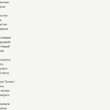
 ночью
дом.
астье.
а,
астье
арила.
 спящим
радкой,
летящий
ой.
снулось
то.
нулась
 света.
ен! Точно!
рее,
й ночью
игреет.
ханьем
лечи.