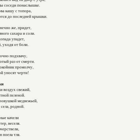
лы соседи понаслышке.
ова кашу с топора,
тся до последней крышки.
онечно же, придет,
ного сахара и соли.
допада упадет,
 уходя от боли.
рочно подхвачу,
сотый раз от смерти.
покойник промолчу,
ой уносят черти!
ки
и воздух свежий,
тной пеленой.
ровушкой медвежьей,
 села, родной.
ные качели
тер, веселя.
ачерствели,
 поела тля.