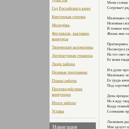
Меня солнце
Согревает ря
Год Российского кино
Крестецкая строчка
Маленькое сч
Неземная сил
Молодёжь
В темное нен
Фестивали, выставки,
Жизнь мне оз
конкурсы
Притворяясь
Творческие коллективы
Посмотрел ук
На тот свет 
Литературная страница
Ее кожи гладк
Люди района
И в душе про
Целевые программы
Маленькое ле
Ее грудь кач
Планы работы
Под сорочкой
Противодействие
коррупции
День прекрас
Но я жду ско
Итоги работы
Когда темно
Уставы
Солнышко пр
Ласковым ды
Навигация
Мне целует п