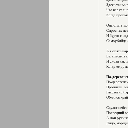
Здесь так ми
Что варят сн
Когда пропью
Она опять, к
Спросить нем
И будто с во
Самоубийцей,
А я опять на
Ее, спасая в 
И снова как 
Когда ее дом
По-деревенс
По-деревенск
Пропитан мя
Рассветной к
Облился край
Скулят небес
Последний ве
А мои руки з
Лицо, морщин