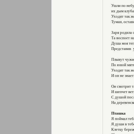
Ушли по неб
их дым клуба
Уходят так ж
Туман, остави
Заря родила 
Та воспоет н
Душа моя теп
Представив ут
Плывут чужи
По юной мятн
Уходят так ж
И он не знает
Он смотрит та
И шепчет вет
С душой посл
На деревенск
Пташка
Я поймал теб
Я души в тебе
Клетку береж