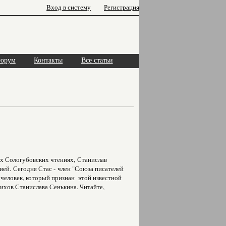
Вход в систему
Регистрация
орум
Контакты
Все статьи
тых Сологубовских чтениях, Станислав
ией. Сегодня Стас - член "Союза писателей
 человек, который признан этой известной
ихов Станислава Сенькина. Читайте,