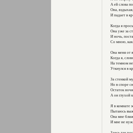
А ей слова по
Она, вздыхая
И падает в кр
Когда я прос
Она уже за с
И ночь, поста
Со мною, как
Она меня от 
Когда я, сло
На темном не
Уткнулся в 
За стенкой м
Но в споре с
Остаток ночи
А он глухой к
Я в комнате з
Пытаюсь выж
Она мне ближ
И мне не нуж
Здесь так рос