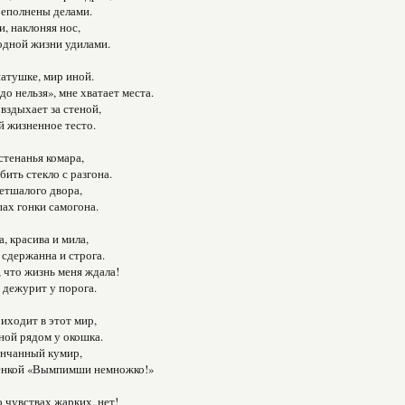
реполнены делами.
и, наклоняя нос,
одной жизни удилами.
натушке, мир иной.
до нельзя», мне хватает места.
 вздыхает за стеной,
 жизненное тесто.
стенанья комара,
бить стекло с разгона.
ветшалого двора,
ах гонки самогона.
, красива и мила,
 сдержанна и строга.
, что жизнь меня ждала!
, дежурит у порога.
иходит в этот мир,
ной рядом у окошка.
енчанный кумир,
тенкой «Вымпимши немножко!»
о чувствах жарких, нет!