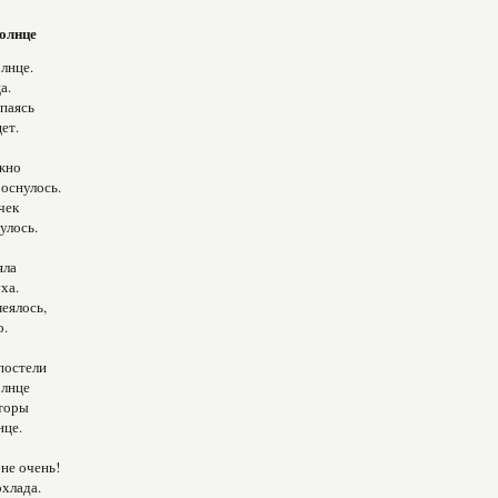
олнце
лнце.
а.
паясь
ет.
жно
оснулось.
чек
улось.
яла
ха.
еялось,
о.
постели
олнце
торы
нце.
 не очень!
хлада.