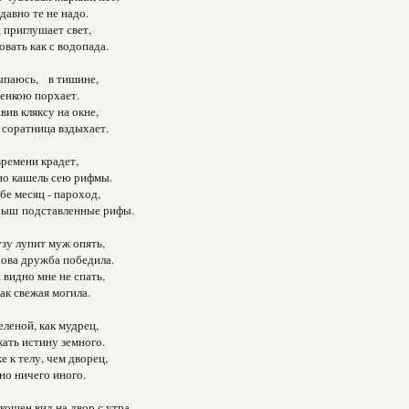
давно те не надо.
, приглушает свет,
овать как с водопада.
ыпаюсь,
в тишине,
тенкою порхает.
вив кляксу на окне,
 соратница вздыхает.
времени крадет,
вно кашель сею рифмы.
бе месяц - пароход,
крыш подставленные рифы.
узу лупит муж опять,
нова дружба победила.
 видно мне не спать,
ак свежая могила.
еленой, как мудрец,
ать истину земного.
е к телу, чем дворец,
но ничего иного.
кошен вид на двор с утра,