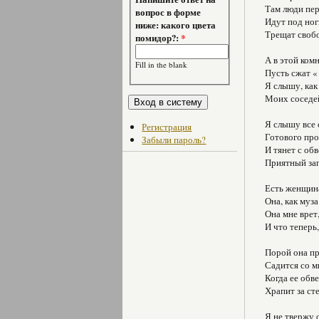
Там люди пе
вопрос в форме
Идут под ног
ниже: какого цвета
Трещат своб
помидор?:
*
А в этой ком
Fill in the blank
Пусть сжат « 
Я слышу, как
Моих соседей
Я слышу все 
Регистрация
Готового про
Забыли пароль?
И тянет с об
Приятный зап
Есть женщина
Она, как муза
Она мне врет
И что теперь
Порой она пр
Садится со м
Когда ее обв
Храпит за с
Я не твержу 