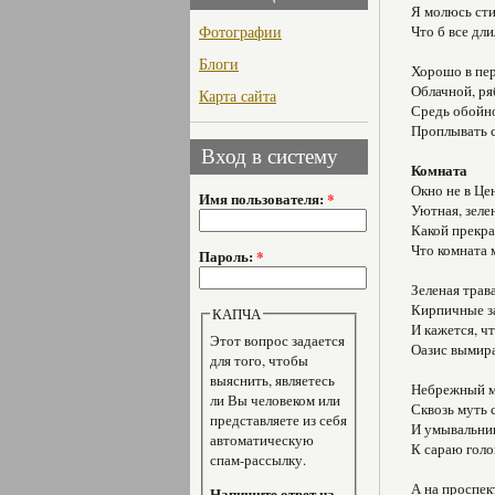
Я молюсь ст
Фотографии
Что б все дли
Блоги
Хорошо в пе
Облачной, ря
Карта сайта
Средь обойн
Проплывать с
Вход в систему
Комната
Окно не в Цен
Имя пользователя:
*
Уютная, зеле
Какой прекра
Что комната 
Пароль:
*
Зеленая трава
Кирпичные з
КАПЧА
И кажется, ч
Этот вопрос задается
Оазис вымир
для того, чтобы
выяснить, являетесь
Небрежный мо
ли Вы человеком или
Сквозь муть 
представляете из себя
И умывальник 
автоматическую
К сараю голо
спам-рассылку.
А на проспек
Напишите ответ на