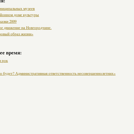
мя:
ниципальных музеев
районном доме культуры
казки 2009
ое движение на Новгородчине.
ровый образ жизни»
ее время:
 рок
это будет? Административная ответственность несовершеннолетних»