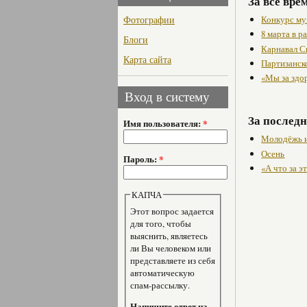
За всё вре
Фотографии
Конкурс му
8 марта в 
Блоги
Карнавал С
Карта сайта
Партизанск
«Мы за здо
Вход в систему
За последн
Имя пользователя:
*
Молодёжь и
Осень
Пароль:
*
«А что за 
КАПЧА
Этот вопрос задается
для того, чтобы
выяснить, являетесь
ли Вы человеком или
представляете из себя
автоматическую
спам-рассылку.
Напишите ответ на