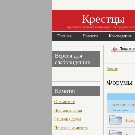
Крестцы
Крестецкий муниципальный округ Новгородская обл
Главная
Новости
Краеведение
Поделит
Версия для
слабовидящих
Главная
Форумы
Комитет
О комитете
Крестцы и Кр
Постановления
обсуждаем пгт 
Решения думы
Исто
Приказы комитета