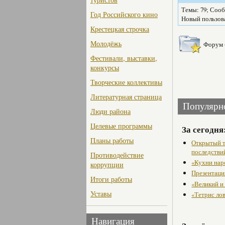
Темы: 79; Сооб
Год Российского кино
Новый пользов
Крестецкая строчка
Молодёжь
Форум 
Фестивали, выставки,
конкурсы
Творческие коллективы
Литературная страница
Популярн
Люди района
Целевые программы
За сегодня
Планы работы
Открытый т
последстви
Противодействие
«Кухни нар
коррупции
Презентаци
Итоги работы
«Великий и
Уставы
«Тетрис ло
Навигация