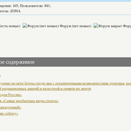
щения: 165; Пользователи: 841;
атель: ZONA
(есть новые)
Форум (нет новых)
Фору
ое содержимое
:
урнир по игре бочча среди лиц с ограниченными возможностями здоровья, п
й радиационных аварий и катастроф и памяти их жертв
одов России»
я «Самые необычные виды спорта»
 загадочный»
вко соберу»