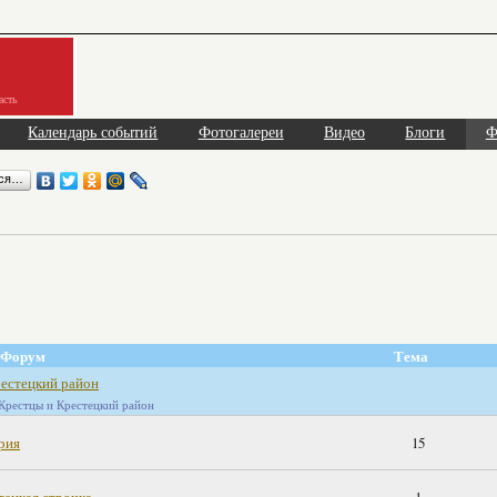
асть
Календарь событий
Фотогалереи
Видео
Блоги
Ф
ься…
Форум
Тема
естецкий район
Крестцы и Крестецкий район
рия
15