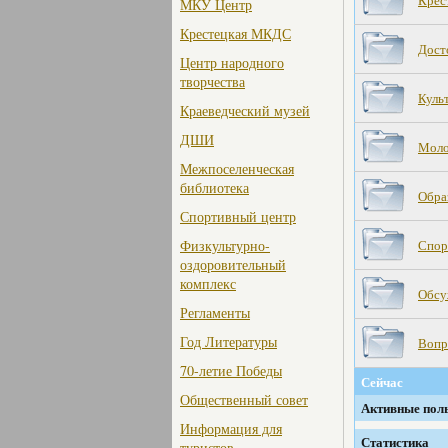
Крес
МКУ Центр
Крестецкая МКДС
Дост
Центр народного
творчества
Куль
Краеведческий музей
ДШИ
Моло
Межпоселенческая
библиотека
Обра
Спортивный центр
Физкультурно-
Спор
оздоровительный
комплекс
Обсу
Регламенты
Год Литературы
Вопр
70-летие Победы
Сейчас
Общественный совет
Активные польз
Информация для
Статистика
туристов