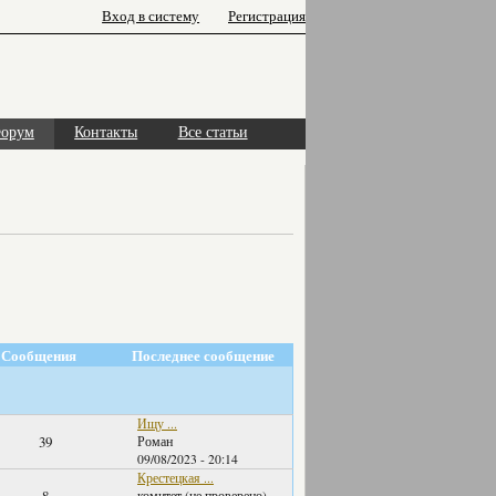
Вход в систему
Регистрация
орум
Контакты
Все статьи
Сообщения
Последнее сообщение
Ищу ...
39
Роман
09/08/2023 - 20:14
Крестецкая ...
комитет (не проверено)