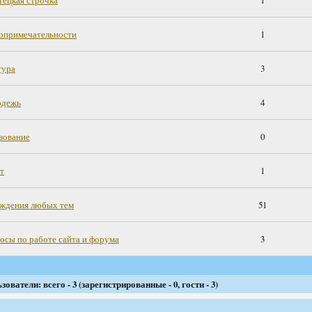
тецкая строчка
1
опримечательности
1
тура
3
дежь
4
зование
0
т
1
ждения любых тем
51
осы по работе сайта и форума
3
ователи: всего - 3 (зарегистрированные - 0, гости - 3)