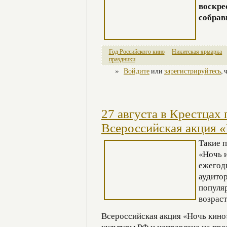
воскре
собрав
Год Российского кино
Никитская ярмарка
праздники
»
Войдите
или
зарегистрируйтесь
,
27 августа в Крестцах
Всероссийская акция 
Такие п
«Ночь и
ежегод
аудито
популя
возрас
Всероссийская акция «Ночь кин
культуры РФ и направлена на про