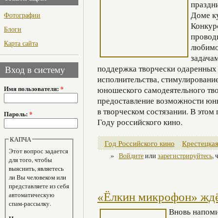
праздн
Доме ку
Фотографии
Конкур
Блоги
провод
Карта сайта
любимо
задача
поддержка творчески одаренных 
Вход в систему
исполнительства, стимулирование
Имя пользователя:
*
юношеского самодеятельного тво
предоставление возможности юн
в творческом состязании. В этом
Пароль:
*
Году российского кино.
КАПЧА
Год Российского кино
Крестецка
Этот вопрос задается
»
Войдите
или
зарегистрируйтесь
,
для того, чтобы
выяснить, являетесь
ли Вы человеком или
представляете из себя
«Ёлкин микрофон» ждё
автоматическую
спам-рассылку.
Вновь напоми