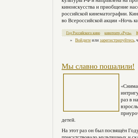
киноискусства и приобщение нас
российской кинематографии. Кин
во Всероссийской акции «Ночь к
Год Российского кино
кинотеатр «Русь»
»
Войдите
или
зарегистрируйтесь
,
Мы славно пошалили!
«Снима
интриг
раз в 
взросл
приуро
детей.
На этот раз он был посвящён Году
присутствовало мультяшных и ск