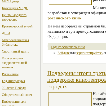
МКУ Центр
Минист
Крестецкая МКДС
разработан и утвержден официа
Центр народного
российского кино
творчества
На нем изображены отрывной би
Краеведческий музей
надписью и три прямоугольника 
ДШИ
Федерации.
Межпоселенческая
библиотека
Год Российского кино
Спортивный центр
»
Войдите
или
зарегистрируйтесь
, 
Физкультурно-
оздоровительный
комплекс
Подведены итоги треть
Регламенты
поддержке кинотеатров
Год Литературы
городах
70-летие Победы
На сай
Общественный совет
социал
Информация для
поддер
туристов