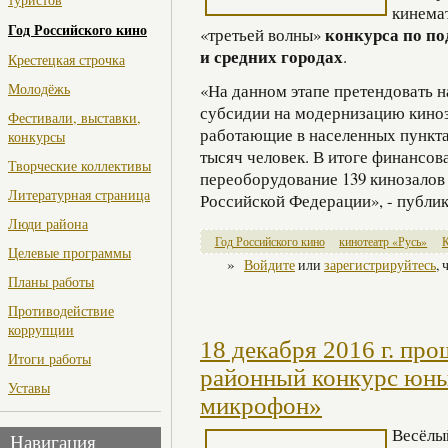
кинема
Год Российского кино
конкурса по по
«третьей волны»
и средних городах
.
Крестецкая строчка
«На данном этапе претендовать 
Молодёжь
субсидии на модернизацию киноз
Фестивали, выставки,
работающие в населенных пункта
конкурсы
тысяч человек. В итоге финансов
Творческие коллективы
переоборудование 139 кинозалов 
Литературная страница
Российской Федерации», - публи
Люди района
Год Российского кино
кинотеатр «Русь»
Целевые программы
»
Войдите
или
зарегистрируйтесь
,
Планы работы
Противодействие
коррупции
18 декабря 2016 г. пр
Итоги работы
районный конкурс юны
Уставы
микрофон»
Весёлы
Навигация