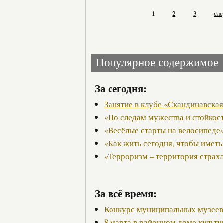
1
2
3
сл
Популярное содержимое
За сегодня:
Занятие в клубе «Скандинавская
«По следам мужества и стойкос
«Весёлые старты на велосипеде
«Как жить сегодня, чтобы иметь
«Терроризм – территория страх
За всё время:
Конкурс муниципальных музее
8 марта в районном доме культ