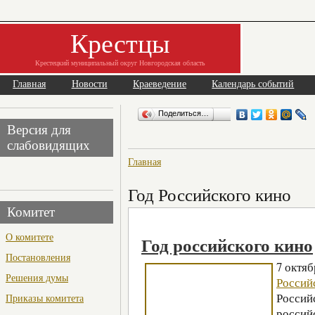
Крестцы
Крестецкий муниципальный округ Новгородская область
Главная
Новости
Краеведение
Календарь событий
Поделиться…
Версия для
слабовидящих
Главная
Год Российского кино
Комитет
О комитете
Год российского кино
Постановления
7 октяб
Решения думы
Россий
Россий
Приказы комитета
россий