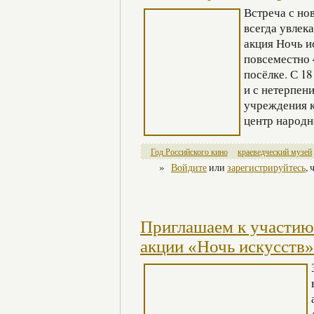
Встреча с но
всегда увлек
акция Ночь и
повсеместно 
посёлке. С 18
и с нетерпен
учреждения к
центр народн
Год Российского кино
краеведческий музей
»
Войдите
или
зарегистрируйтесь
,
Приглашаем к участию
акции «Ночь искусств»