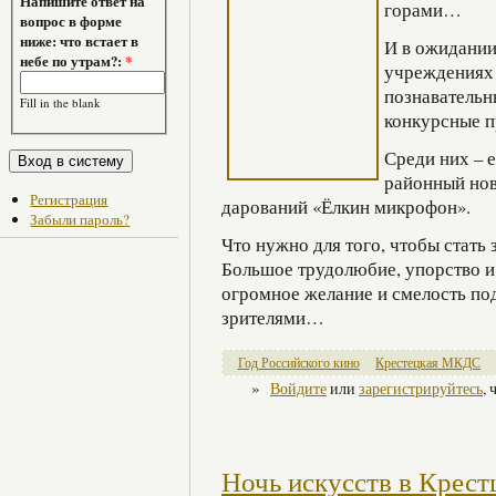
Напишите ответ на
горами…
вопрос в форме
ниже: что встает в
И в ожидании
небе по утрам?:
*
учреждениях 
познавательн
Fill in the blank
конкурсные п
Среди них – 
районный но
Регистрация
дарований «Ёлкин микрофон».
Забыли пароль?
Что нужно для того, чтобы стать
Большое трудолюбие, упорство и,
огромное желание и смелость по
зрителями…
Год Российского кино
Крестецкая МКДС
»
Войдите
или
зарегистрируйтесь
,
Ночь искусств в Крест