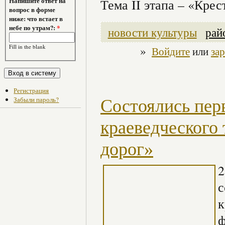
Напишите ответ на
Тема II этапа – «Крес
вопрос в форме
ниже: что встает в
небе по утрам?:
*
новости культуры
рай
»
Fill in the blank
Войдите
или
за
Регистрация
Забыли пароль?
Состоялись пер
краеведческого
дорог»
2
с
к
ф