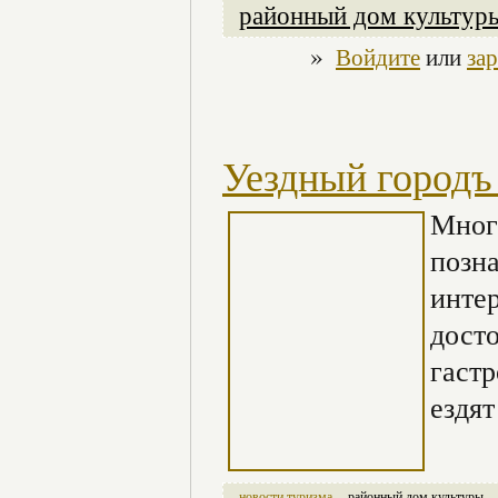
районный дом культур
»
Войдите
или
за
Уездный городъ
Многи
позн
инте
дост
гаст
ездят
новости туризма
районный дом культуры