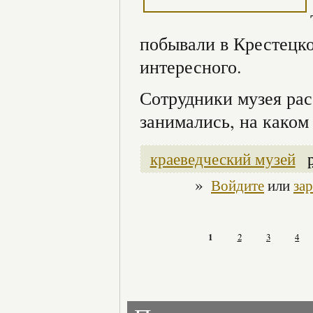
побывали в Крестецко
интересного.
Сотрудники музея рас
занимались, на каком
краеведческий музей
»
Войдите
или
за
1
2
3
4