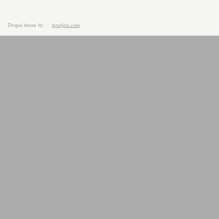
Drupal theme
by
pixeljets.com
ver.1.4