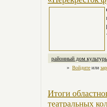
районный дом культур
»
Войдите
или
за
Итоги областног
театральных ко