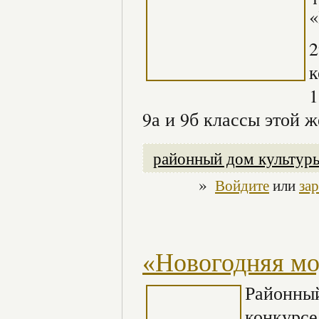
«
2
к
1
9а и 9б классы этой 
районный дом культур
»
Войдите
или
за
«Новогодняя мо
Районный
конкурсе