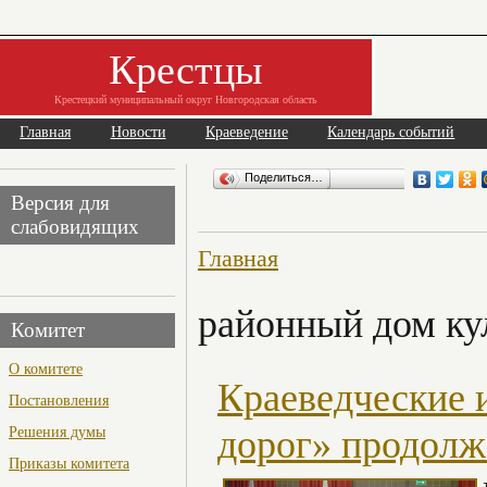
Крестцы
Крестецкий муниципальный округ Новгородская область
Главная
Новости
Краеведение
Календарь событий
Поделиться…
Версия для
слабовидящих
Главная
районный дом ку
Комитет
О комитете
Краеведческие 
Постановления
Решения думы
дорог» продол
Приказы комитета