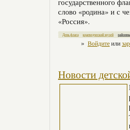
государственного фла
слово «родина» и с ч
«Россия».
День флага
краеведческий музей
районны
»
Войдите
или
за
Новости детско