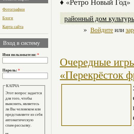
♦ «Ретро Новый Год»
Фотографии
районный дом культур
Блоги
Карта сайта
»
Войдите
или
за
Вход в систему
Имя пользователя:
*
Очередные игры 
Пароль:
*
«Перекрёсток ф
КАПЧА
Этот вопрос задается
для того, чтобы
выяснить, являетесь
ли Вы человеком или
представляете из себя
автоматическую
спам-рассылку.