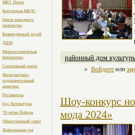
МКУ Центр
Крестецкая МКДС
Центр народного
творчества
Краеведческий музей
ДШИ
Межпоселенческая
районный дом культур
библиотека
Спортивный центр
»
Войдите
или
за
Физкультурно-
оздоровительный
комплекс
Регламенты
Шоу-конкурс но
Год Литературы
мода 2024»
70-летие Победы
Общественный совет
Информация для