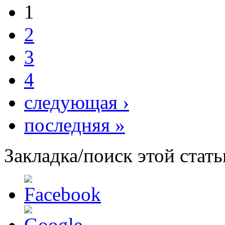
1
2
3
4
следующая ›
последняя »
Закладка/поиск этой стать