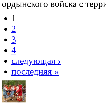
ордынского войска с терр
1
2
3
4
следующая ›
последняя »