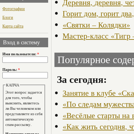
Деревня, деревня, че
Фотографии
Горит дом, горит два
Блоги
«Святки – Колядки»
Карта сайта
Мастер-класс «Тигр 
Вход в систему
Имя пользователя:
*
Популярное сод
Пароль:
*
За сегодня:
КАПЧА
Занятие в клубе «Ск
Этот вопрос задается
для того, чтобы
«По следам мужества
выяснить, являетесь
ли Вы человеком или
«Весёлые старты на 
представляете из себя
автоматическую
«Как жить сегодня, 
спам-рассылку.
Напишите ответ на