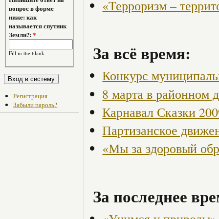
«Терроризм – террит
вопрос в форме
ниже: как
называется спутник
Земли?:
*
За всё время:
Fill in the blank
Конкурс муниципаль
8 марта в районном 
Регистрация
Забыли пароль?
Карнавал Сказки 200
Партизанское движен
«Мы за здоровый об
За последнее вре
«Учимся у природы»