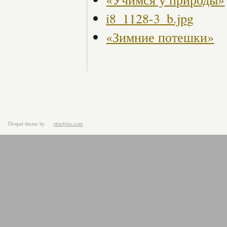
i8_1128-3_b.jpg
«Зимние потешки»
Drupal theme
by
pixeljets.com
ver.1.4