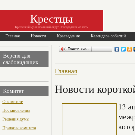
Крестцы
Крестецкий муниципальный округ Новгородская область
Главная
Новости
Краеведение
Календарь событий
Поделиться…
Версия для
слабовидящих
Главная
Новости коротко
Комитет
О комитете
13 а
Постановления
межр
Решения думы
кото
Приказы комитета