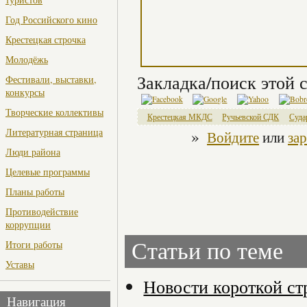
Год Российского кино
Крестецкая строчка
Молодёжь
Закладка/поиск этой с
Фестивали, выставки,
конкурсы
Творческие коллективы
Крестецкая МКДС
Ручьевской СДК
Суда
»
Литературная страница
Войдите
или
за
Люди района
Целевые программы
Планы работы
Противодействие
коррупции
Итоги работы
Статьи по теме
Уставы
Новости короткой ст
Навигация