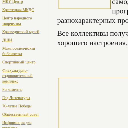
само
МКУ Центр
прог
Крестецкая МКДС
Центр народного
разнохарактерных про
творчества
Все коллективы получ
Краеведческий музей
ДШИ
хорошего настроения,
Межпоселенческая
библиотека
Спортивный центр
Физкультурно-
оздоровительный
комплекс
Регламенты
Год Литературы
70-летие Победы
Общественный совет
Информация для
туристов