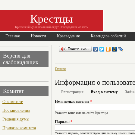
Крестцы
Крестецкий муниципальный округ Новгородская область
Главная
Новости
Краеведение
Календарь событий
Поделиться…
Версия для
слабовидящих
Главная
Информация о пользоват
Комитет
Регистрация
Вход в систему
Забы
О комитете
Имя пользователя:
*
Постановления
Укажите ваше имя на сайте Крестцы.
Решения думы
Пароль:
*
Приказы комитета
Укажите пароль, соответствующий вашему имени поль