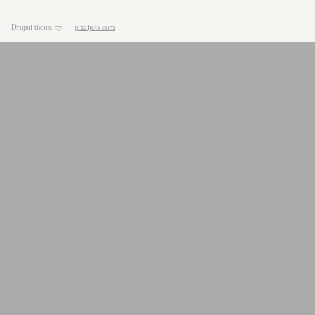
Drupal theme
by
pixeljets.com
ver.1.4