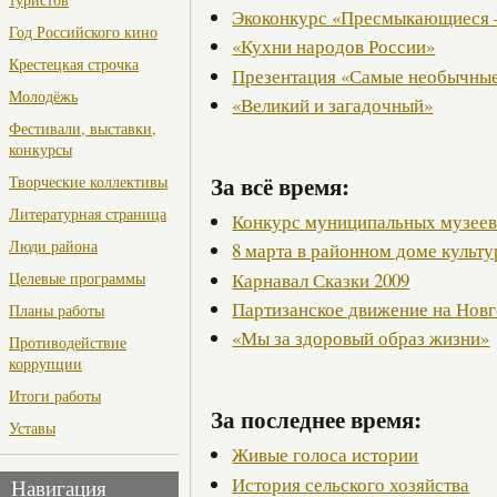
Экоконкурс «Пресмыкающиеся 
Год Российского кино
«Кухни народов России»
Крестецкая строчка
Презентация «Самые необычные
Молодёжь
«Великий и загадочный»
Фестивали, выставки,
конкурсы
За всё время:
Творческие коллективы
Литературная страница
Конкурс муниципальных музее
Люди района
8 марта в районном доме культ
Карнавал Сказки 2009
Целевые программы
Партизанское движение на Нов
Планы работы
«Мы за здоровый образ жизни»
Противодействие
коррупции
Итоги работы
За последнее время:
Уставы
Живые голоса истории
История сельского хозяйства
Навигация