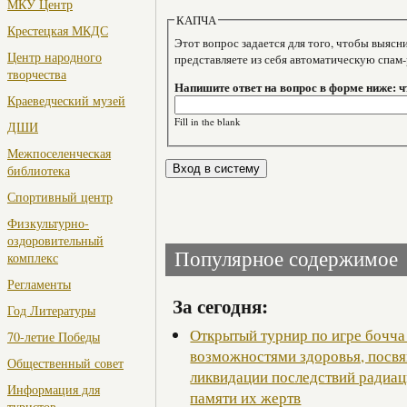
МКУ Центр
КАПЧА
Крестецкая МКДС
Этот вопрос задается для того, чтобы выяснить, являе
Центр народного
представляете из себя автоматическую спам
творчества
Напишите ответ на вопрос в форме ниже: чт
Краеведческий музей
Fill in the blank
ДШИ
Межпоселенческая
библиотека
Спортивный центр
Физкультурно-
оздоровительный
Популярное содержимое
комплекс
Регламенты
За сегодня:
Год Литературы
Открытый турнир по игре бочча
70-летие Победы
возможностями здоровья, посв
Общественный совет
ликвидации последствий радиац
Информация для
памяти их жертв
туристов