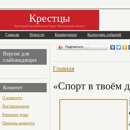
Крестцы
Крестецкий муниципальный округ Новгородская область
Главная
Новости
Краеведение
Календарь событий
Поделиться…
Версия для
слабовидящих
Главная
«Спорт в твоём 
Комитет
О комитете
Постановления
Решения думы
Приказы комитета