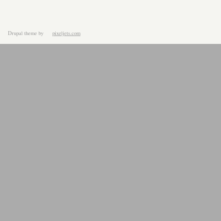
Drupal theme
by
pixeljets.com
ver.1.4