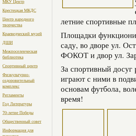
МКУ Центр
Крестецкая МКДС
Центр народного
летние спортивные пл
творчества
Площадки функциони
Краеведческий музей
ДШИ
саду, во дворе ул. Ос
Межпоселенческая
ФОКОТ и двор ул. За
библиотека
Спортивный центр
За спортивный досуг 
Физкультурно-
играют с ними в подв
оздоровительный
комплекс
основам футбола, вол
Регламенты
время!
Год Литературы
70-летие Победы
Общественный совет
Информация для
туристов