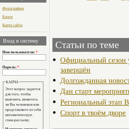
Фотографии
Блоги
Карта сайта
Вход в систему
Статьи по теме
Имя пользователя:
*
Официальный сезон 
Пароль:
*
завершён
Долгожданная новост
КАПЧА
Дан старт мероприят
Этот вопрос задается
для того, чтобы
выяснить, являетесь
Региональный этап В
ли Вы человеком или
представляете из себя
Спорт в твоём дворе
автоматическую
спам-рассылку.
Напишите ответ на