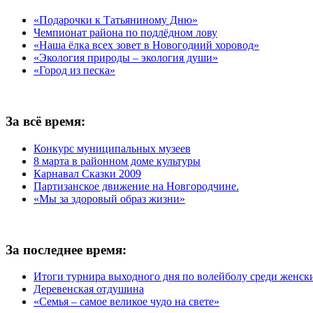
«Подарочки к Татьяниному Дню»
Чемпионат района по подлёдном лову
«Наша ёлка всех зовет в Новогодний хоровод»
«Экология природы – экология души»
«Город из песка»
За всё время:
Конкурс муниципальных музеев
8 марта в районном доме культуры
Карнавал Сказки 2009
Партизанское движение на Новгородчине.
«Мы за здоровый образ жизни»
За последнее время:
Итоги турнира выходного дня по волейболу среди женск
Деревенская отдушина
«Семья – самое великое чудо на свете»