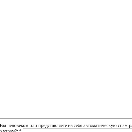
Этот вопрос задается для того, чтобы выяснить, являетесь ли Вы человеком или представляете из себя автоматическую
о утрам?:
*