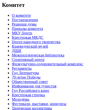
Комитет
О комитете
Постановления
Решения думы
Приказы комитета
МКУ Центр
Крестецкая МКДС
Центр народного творчества
Краеведческий музей
ДШИ
Межпоселенческая библиотека
Спортивный центр
Физкультурно-оздоровительный комплекс
Регламенты
Год Литературы
70-летие Победы
Общественный совет
Информация для туристов
Год Российского кино
Крестецкая строчка
Молодёжь
Фестивали, выставки, конкурсы
Творческие коллективы