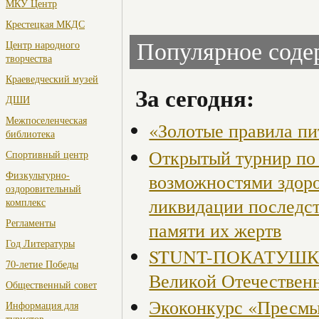
МКУ Центр
Крестецкая МКДС
Центр народного
Популярное сод
творчества
Краеведческий музей
За сегодня:
ДШИ
Межпоселенческая
«Золотые правила пи
библиотека
Открытый турнир по 
Спортивный центр
Физкультурно-
возможностями здор
оздоровительный
ликвидации последст
комплекс
Регламенты
памяти их жертв
Год Литературы
STUNT-ПОКАТУШКИ, 
70-летие Победы
Великой Отечествен
Общественный совет
Экоконкурс «Пресмы
Информация для
туристов