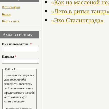
«Как на масленой не
Фотографии
«Лето в ритме танца
Блоги
«Эхо Сталинграда»
Карта сайта
Вход в систему
Имя пользователя:
*
Пароль:
*
КАПЧА
Этот вопрос задается
для того, чтобы
выяснить, являетесь
ли Вы человеком или
представляете из себя
автоматическую
спам-рассылку.
Напишите ответ на