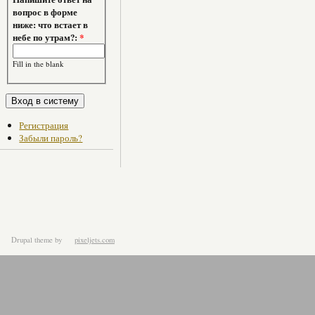
вопрос в форме
ниже: что встает в
небе по утрам?:
*
Fill in the blank
Регистрация
Забыли пароль?
Drupal theme
by
pixeljets.com
ver.1.4