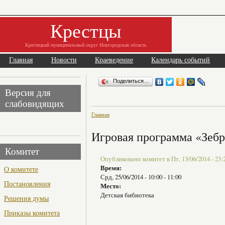
Крестцы
Крестецкий муниципальный округ Новгородская область
Главная
Новости
Краеведение
Календарь событий
Поделиться…
Версия для
слабовидящих
Главная
Игровая программа «Зебр
Комитет
Опубликовано комитет в Пт, 13/06/2014 - 23:
Время:
О комитете
Срд, 25/06/2014 -
10:00
-
11:00
Постановления
Место:
Детская бибиотека
Решения думы
Приказы комитета