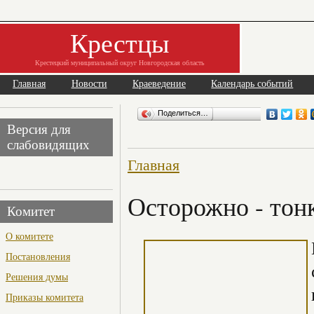
Крестцы
Крестецкий муниципальный округ Новгородская область
Главная
Новости
Краеведение
Календарь событий
Поделиться…
Версия для
слабовидящих
Главная
Осторожно - тон
Комитет
О комитете
Постановления
Решения думы
Приказы комитета