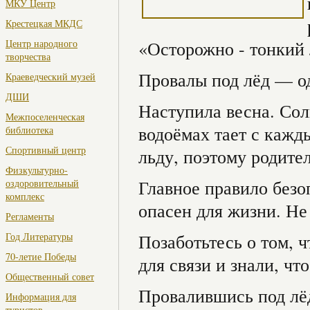
МКУ Центр
Крестецкая МКДС
Центр народного
«Осторожно - тонкий 
творчества
Провалы под лёд — од
Краеведческий музей
ДШИ
Наступила весна. Сол
Межпоселенческая
водоёмах тает с каж
библиотека
Спортивный центр
льду, поэтому родите
Физкультурно-
Главное правило безо
оздоровительный
комплекс
опасен для жизни. Не
Регламенты
Год Литературы
Позаботьтесь о том, ч
70-летие Победы
для связи и знали, чт
Общественный совет
Провалившись под лё
Информация для
туристов