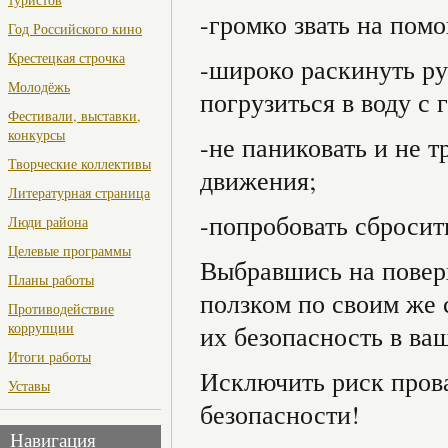
-громко звать на пом
Год Российского кино
Крестецкая строчка
-широко раскинуть ру
Молодёжь
погрузиться в воду с 
Фестивали, выставки,
конкурсы
-не паниковать и не т
Творческие коллективы
движения;
Литературная страница
-попробовать сбросит
Люди района
Целевые программы
Выбравшись на поверх
Планы работы
ползком по своим же 
Противодействие
коррупции
их безопасность в ва
Итоги работы
Исключить риск прова
Уставы
безопасности!
Навигация