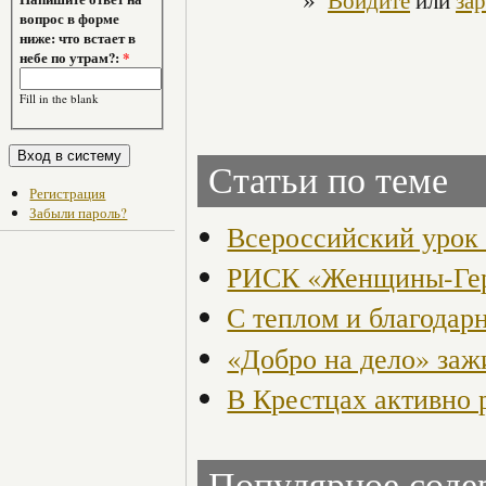
Войдите
или
за
вопрос в форме
ниже: что встает в
небе по утрам?:
*
Fill in the blank
Статьи по теме
Регистрация
Забыли пароль?
Всероссийский урок
РИСК «Женщины-Ге
С теплом и благодар
«Добро на дело» заж
В Крестцах активно 
Популярное сод