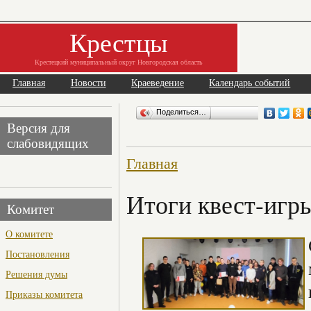
Крестцы
Крестецкий муниципальный округ Новгородская область
Главная
Новости
Краеведение
Календарь событий
Поделиться…
Версия для
слабовидящих
Главная
Итоги квест-игр
Комитет
О комитете
Постановления
Решения думы
Приказы комитета