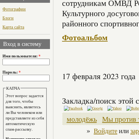
сотрудникам ОМВД Ро
Фотографии
Культурного досугов
Блоги
районного спортивног
Карта сайта
Фотоальбом
Вход в систему
Имя пользователя:
*
Пароль:
*
17 февраля 2023 года
КАПЧА
Этот вопрос задается
Закладка/поиск этой с
для того, чтобы
выяснить, являетесь
ли Вы человеком или
молодёжь
Мы против 
представляете из себя
автоматическую
»
Войдите
или
за
спам-рассылку.
Напишите ответ на