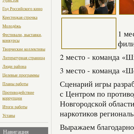
Год Российского кино
Крестецкая строчка
Молодёжь
1 ме
Фестивали, выставки,
конкурсы
фил
Творческие коллективы
2 место - команда 
Литературная страница
Люди района
3 место - команда 
Целевые программы
Сценарий игры разра
Планы работы
с Центром по против
Противодействие
коррупции
Новгородской области
Итоги работы
наркотиков регионал
Уставы
Выражаем благодарно
Навигация