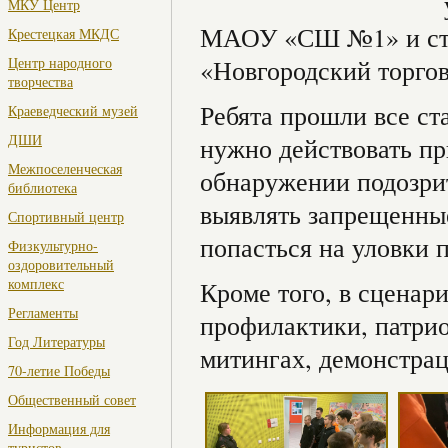
МКУ Центр
МАОУ «СШ №1» и сту
Крестецкая МКДС
Центр народного
«Новгородский торго
творчества
Ребята прошли все ст
Краеведческий музей
ДШИ
нужно действовать пр
Межпоселенческая
обнаружении подозрит
библиотека
выявлять запрещенные
Спортивный центр
попасться на уловки 
Физкультурно-
оздоровительный
комплекс
Кроме того, в сценар
Регламенты
профилактики, патрио
Год Литературы
митингах, демонстрац
70-летие Победы
Общественный совет
Информация для
туристов