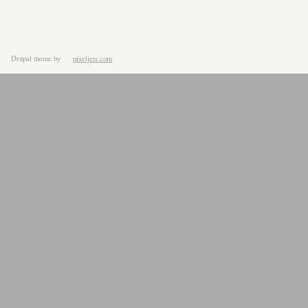
Drupal theme
by
pixeljets.com
ver.1.4