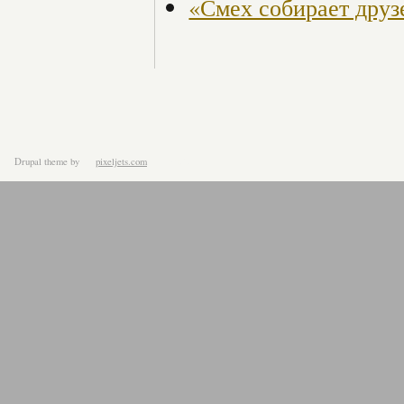
«Смех собирает друз
Drupal theme
by
pixeljets.com
ver.1.4