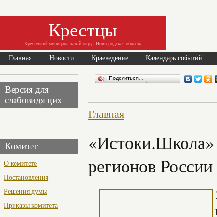
Крестцы
Крестецкий муниципальный округ Новгородская область
Главная
Новости
Краеведение
Календарь событий
Поделиться…
Версия для
слабовидящих
Главная
«Истоки.Школа» 
Комитет
регионов России
О комитете
Постановления
Решения думы
Приказы комитета