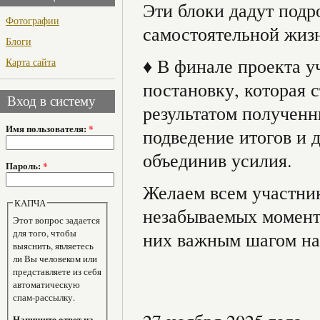
Эти блоки дадут под
Фотографии
самостоятельной жизн
Блоги
♦ В финале проекта 
Карта сайта
постановку, которая 
Вход в систему
результатом полученн
Имя пользователя:
*
подведение итогов и 
объединив усилия.
Пароль:
*
Желаем всем участник
КАПЧА
незабываемых моменто
Этот вопрос задается
для того, чтобы
них важным шагом на
выяснить, являетесь
ли Вы человеком или
представляете из себя
автоматическую
спам-рассылку.
Напишите ответ на