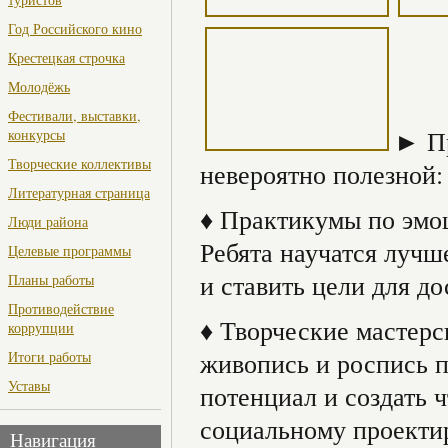
Год Российского кино
Крестецкая строчка
Молодёжь
Фестивали, выставки,
► Пр
конкурсы
Творческие коллективы
невероятно полезной:
Литературная страница
♦ Практикумы по эмо
Люди района
Ребята научатся лучш
Целевые программы
и ставить цели для д
Планы работы
Противодействие
♦ Творческие мастерс
коррупции
живопись и роспись п
Итоги работы
Уставы
потенциал и создать 
социальному проекти
Навигация