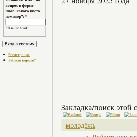
27 ноября 2025 года
вопрос в форме
ниже: какого цвета
помидор?:
*
Fill in the blank
Регистрация
Забыли пароль?
Закладка/поиск этой с
молодёжь
»
Войдите
или
за