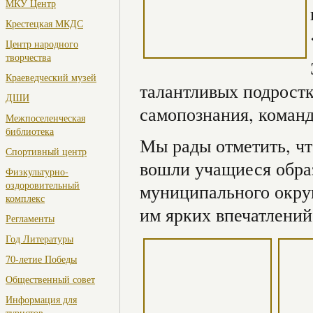
МКУ Центр
Крестецкая МКДС
Центр народного
творчества
Краеведческий музей
талантливых подростк
ДШИ
самопознания, команд
Межпоселенческая
библиотека
Мы рады отметить, чт
Спортивный центр
вошли учащиеся обра
Физкультурно-
оздоровительный
муниципального окру
комплекс
им ярких впечатлений
Регламенты
Год Литературы
70-летие Победы
Общественный совет
Информация для
туристов