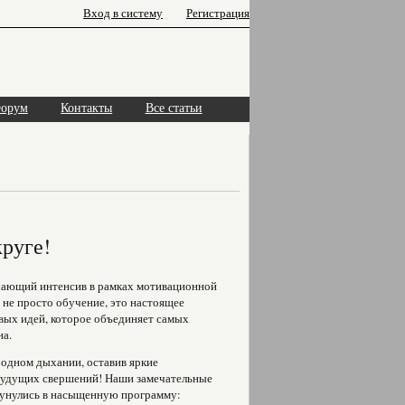
Вход в систему
Регистрация
орум
Контакты
Все статьи
руге!
чающий интенсив в рамках мотивационной
 не просто обучение, это настоящее
вых идей, которое объединяет самых
на.
одном дыхании, оставив яркие
 будущих свершений! Наши замечательные
окунулись в насыщенную программу: