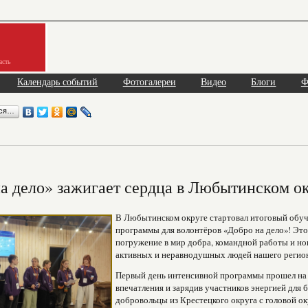
асть
Календарь событий
Фотогалереи
Видео
Блоги
Ф
ься…
а дело» зажигает сердца в Любытинском ок
В Любытинском округе стартовал итоговый обу
программы для волонтёров «Добро на дело»! Это
погружение в мир добра, командной работы и но
активных и неравнодушных людей нашего регио
Первый день интенсивной программы прошел на 
впечатления и зарядив участников энергией для
добровольцы из Крестецкого округа с головой 