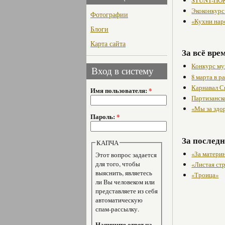
Экоконкурс
Фотографии
«Кухни нар
Блоги
Карта сайта
За всё вре
Конкурс му
Вход в систему
8 марта в 
Карнавал С
Имя пользователя:
*
Партизанск
«Мы за здо
Пароль:
*
За последн
КАПЧА
«За матери
Этот вопрос задается
для того, чтобы
«Листая ст
выяснить, являетесь
«Троица»
ли Вы человеком или
представляете из себя
автоматическую
спам-рассылку.
Напишите ответ на