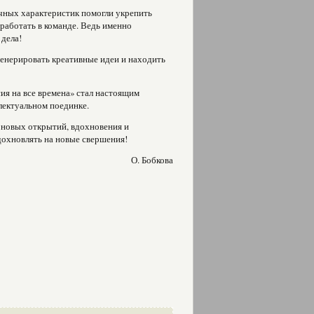
чных характеристик помогли укрепить
 работать в команде. Ведь именно
 дела!
генерировать креативные идеи и находить
ия на все времена» стал настоящим
лектуальном поединке.
 новых открытий, вдохновения и
дохновлять на новые свершения!
О. Бобкова