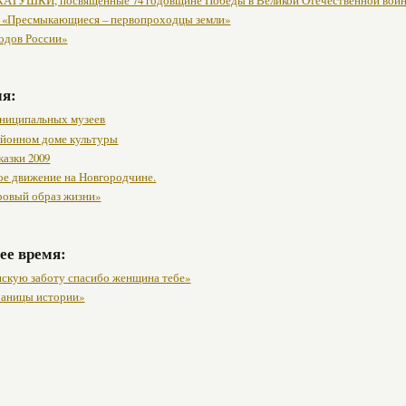
 «Пресмыкающиеся – первопроходцы земли»
одов России»
мя:
ниципальных музеев
районном доме культуры
казки 2009
ое движение на Новгородчине.
ровый образ жизни»
ее время:
нскую заботу спасибо женщина тебе»
раницы истории»