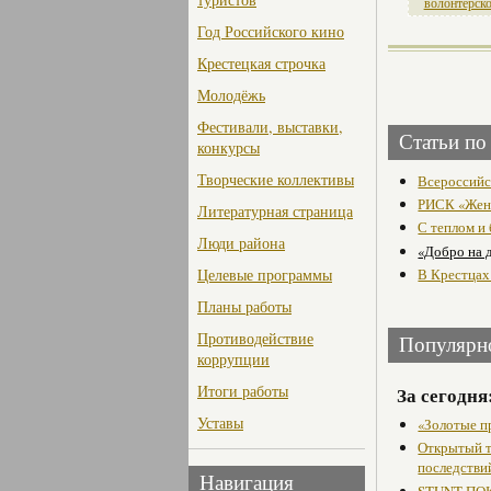
волонтерск
Год Российского кино
Крестецкая строчка
Молодёжь
Фестивали, выставки,
Статьи по
конкурсы
Творческие коллективы
Всероссийс
РИСК «Жен
Литературная страница
С теплом и
Люди района
«Добро на 
В Крестцах
Целевые программы
Планы работы
Противодействие
Популярн
коррупции
Итоги работы
За сегодня
Уставы
«Золотые п
Открытый т
последстви
Навигация
STUNT-ПОК