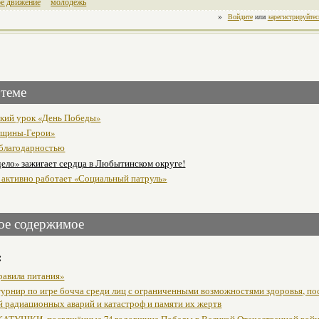
ое движение
молодёжь
»
Войдите
или
зарегистрируйтес
 теме
кий урок «День Победы»
щины-Герои»
 благодарностью
дело» зажигает сердца в Любытинском округе!
 активно работает «Социальный патруль»
ое содержимое
:
равила питания»
урнир по игре бочча среди лиц с ограниченными возможностями здоровья, п
й радиационных аварий и катастроф и памяти их жертв
АТУШКИ, посвящённые 74 годовщине Победы в Великой Отечественной вой