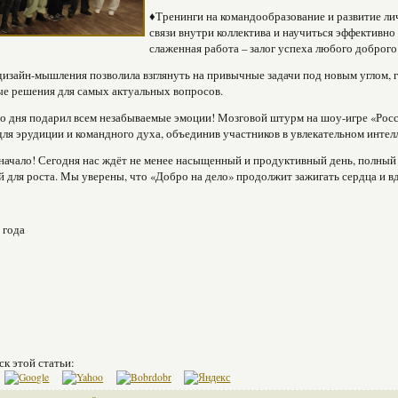
♦Тренинги на командообразование и развитие ли
связи внутри коллектива и научиться эффективно
слаженная работа – залог успеха любого доброго
изайн-мышления позволила взглянуть на привычные задачи под новым углом, 
е решения для самых актуальных вопросов.
о дня подарил всем незабываемые эмоции! Мозговой штурм на шоу-игре «Росс
ля эрудиции и командного духа, объединив участников в увлекательном интел
 начало! Сегодня нас ждёт не менее насыщенный и продуктивный день, полный
 для роста. Мы уверены, что «Добро на дело» продолжит зажигать сердца и в
 года
ск этой статьи: