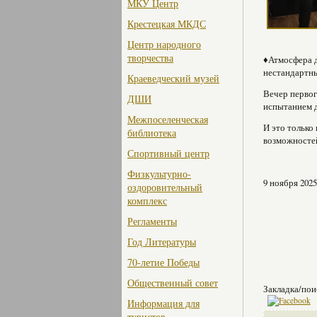
МКУ Центр
Крестецкая МКДС
Центр народного
творчества
♦Атмосфера д
нестандартны
Краеведческий музей
Вечер первог
ДШИ
испытанием д
Межпоселенческая
И это только
библиотека
возможностей
Спортивный центр
Физкультурно-
9 ноября 2025
оздоровительный
комплекс
Регламенты
Год Литературы
70-летие Победы
Общественный совет
Закладка/пои
Информация для
туристов