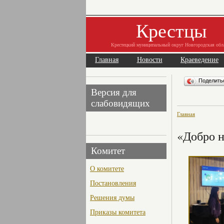
Крестцы
Крестецкий муниципальный округ Новгородская обл
Главная
Новости
Краеведение
Поделит
Версия для
слабовидящих
Главная
«Добро н
Комитет
О комитете
Постановления
Решения думы
Приказы комитета