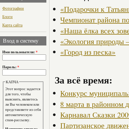
«Подарочки к Татья
Фотографии
Блоги
Чемпионат района по
Карта сайта
«Наша ёлка всех зов
«Экология природы 
Вход в систему
«Город из песка»
Имя пользователя:
*
Пароль:
*
За всё время:
КАПЧА
Этот вопрос задается
Конкурс муниципаль
для того, чтобы
выяснить, являетесь
8 марта в районном 
ли Вы человеком или
представляете из себя
Карнавал Сказки 200
автоматическую
спам-рассылку.
Партизанское движен
Напишите ответ на