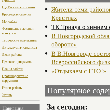
Год Российского кино
Жители семи районов
Крестецкая строчка
Крестцах
Молодёжь
ТК Триада о зимнем
Фестивали, выставки,
конкурсы
В Новгородской обла
Творческие коллективы
обороне»
Литературная страница
В В.Новгороде состо
Люди района
Всероссийского физ
Целевые программы
Планы работы
«Отдыхаем с ГТО!»
Противодействие
коррупции
Итоги работы
Популярное сод
Уставы
За сегодня:
Навигация