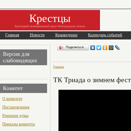
Крестцы
Крестецкий муниципальный округ Новгородская область
Главная
Новости
Краеведение
Календарь событий
Поделиться…
Версия для
слабовидящих
Главная
ТК Триада о зимнем фес
Комитет
О комитете
Постановления
Решения думы
Приказы комитета