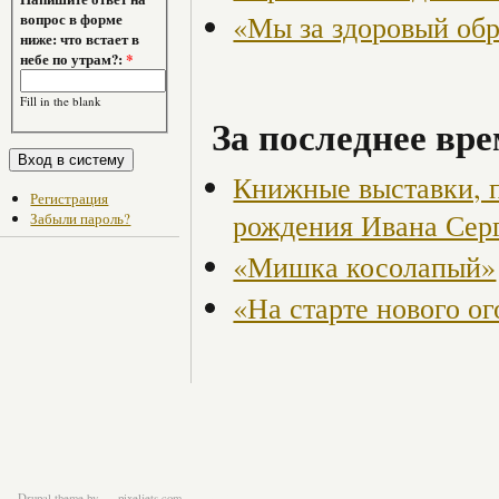
«Мы за здоровый об
вопрос в форме
ниже: что встает в
небе по утрам?:
*
Fill in the blank
За последнее вре
Книжные выставки, 
Регистрация
рождения Ивана Сер
Забыли пароль?
«Мишка косолапый»
«На старте нового ог
Drupal theme
by
pixeljets.com
ver.1.4