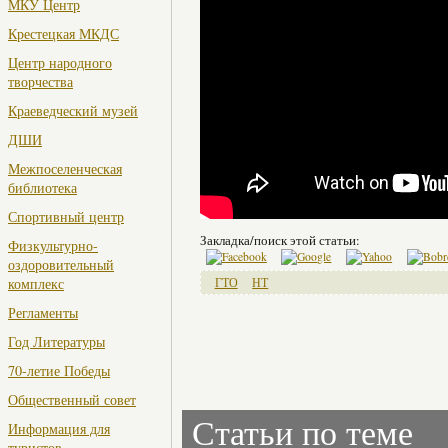
МКУ Центр
Крестецкая МКДС
Центр народного
творчества
Краеведческий музей
ДШИ
Межпоселенческая
библиотека
Спортивный центр
Закладка/поиск этой статьи:
Физкультурно-
оздоровительный
комплекс
ГТО
НТ
Регламенты
Год Литературы
70-летие Победы
Общественный совет
Статьи по теме
Информация для
туристов