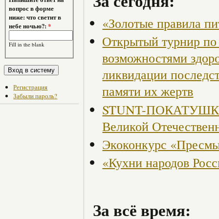
За сегодня:
вопрос в форме
ниже: что светит в
«Золотые правила пи
небе ночью?:
*
Открытый турнир по 
Fill in the blank
возможностями здор
ликвидации последст
Регистрация
памяти их жертв
Забыли пароль?
STUNT-ПОКАТУШКИ, 
Великой Отечествен
Экоконкурс «Пресмы
«Кухни народов Рос
За всё время: