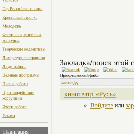
Год Российского кино
Крестецкая строчка
Молодёжь
Фестивали, выставки,
конкурсы
Творческие коллективы
Литературная страница
Закладка/поиск этой с
Люди района
Целевые программы
Прикрепленный файл
suvorov.jpg
Планы работы
кинотеатр «Русь»
Противодействие
коррупции
»
Войдите
или
за
Итоги работы
Уставы
Навигация