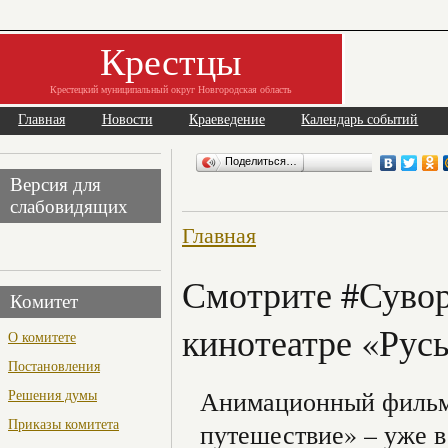
Крестцы
Крестецкий муниципальный округ Новгородская область
Главная
Новости
Краеведение
Календарь событий
Поделиться…
Версия для
слабовидящих
Главная
Смотрите #Суво
Комитет
кинотеатре «Русь
О комитете
Постановления
Анимационный фильм 
Решения думы
Приказы комитета
путешествие» – уже в