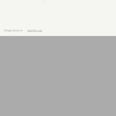
Drupal theme
by
pixeljets.com
ver.1.4