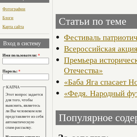
Фотографии
Блоги
Статьи по теме
Карта сайта
Фестиваль патриоти
Вход в систему
Всероссийская акция
Имя пользователя:
*
Премьера историчес
Отечества»
Пароль:
*
«Баба Яга спасает Н
КАПЧА
«Федя. Народный фут
Этот вопрос задается
для того, чтобы
выяснить, являетесь
ли Вы человеком или
Популярное сод
представляете из себя
автоматическую
спам-рассылку.
Напишите ответ на