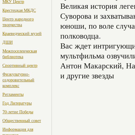
МКУ Центр
Великая история лег
Крестецкая МКДС
Суворова и захватыва
Центр народного
юноши, по воле случа
творчества
Краеведческий музей
полководца.
ДШИ
Вас ждет интригующий
Межпоселенческая
мультфильма озвучил
библиотека
Антон Макарский, На
Спортивный центр
и другие звезды
Физкультурно-
оздоровительный
комплекс
Регламенты
Год Литературы
70-летие Победы
Общественный совет
Информация для
туристов