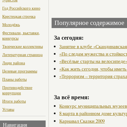
Год Российского кино
Крестецкая строчка
Популярное содержимое
Молодёжь
Фестивали, выставки,
За сегодня:
конкурсы
Занятие в клубе «Скандинавская
Творческие коллективы
«По следам мужества и стойкос
Литературная страница
«Весёлые старты на велосипеде
Люди района
«Как жить сегодня, чтобы иметь
Целевые программы
«Терроризм – территория страх
Планы работы
Противодействие
коррупции
За всё время:
Итоги работы
Конкурс муниципальных музее
Уставы
8 марта в районном доме культ
Карнавал Сказки 2009
Навигация