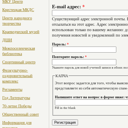
МКУ Центр
E-mail адрес:
*
Крестецкая МКДС
Центр народного
Существующий адрес электронной почты. В
творчества
отсылаться на этот адрес. Адрес электронно
использован только по вашему желанию: дл
Краеведческий музей
получения новостей и уведомлений по эле
ДШИ
Пароль:
*
Межпоселенческая
библиотека
Повторите пароль:
*
Спортивный центр
Укажите пароль для новой учетной записи в обоих пол
Физкультурно-
оздоровительный
КАПЧА
комплекс
Этот вопрос задается для того, чтобы выяснить, являе
представляете из себя автоматическую спам
Регламенты
Напишите ответ на вопрос в форме ниже: чт
Год Литературы
70-летие Победы
Fill in the blank
Общественный совет
Информация для
туристов