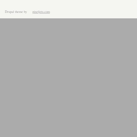
Drupal theme
by
pixeljets.com
ver.1.4