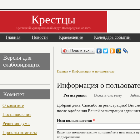
Крестцы
Крестецкий муниципальный округ Новгородская область
Главная
Новости
Краеведение
Календарь событий
Поделиться…
Версия для
слабовидящих
Главная
»
Информация о пользователе
Информация о пользоват
Комитет
Регистрация
Вход в систему
Забы
О комитете
Добрый день. Спасибо за регистрацию! Вы см
после одобрения Вашей регистрации админист
Постановления
Имя пользователя:
*
Решения думы
Приказы комитета
Ваше имя пользователя; не применяйте в нем знаков пу
подчеркивания.