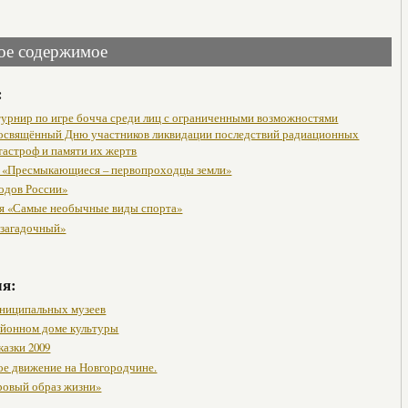
ое содержимое
:
урнир по игре бочча среди лиц с ограниченными возможностями
посвящённый Дню участников ликвидации последствий радиационных
тастроф и памяти их жертв
 «Пресмыкающиеся – первопроходцы земли»
одов России»
я «Самые необычные виды спорта»
 загадочный»
мя:
ниципальных музеев
районном доме культуры
казки 2009
ое движение на Новгородчине.
ровый образ жизни»