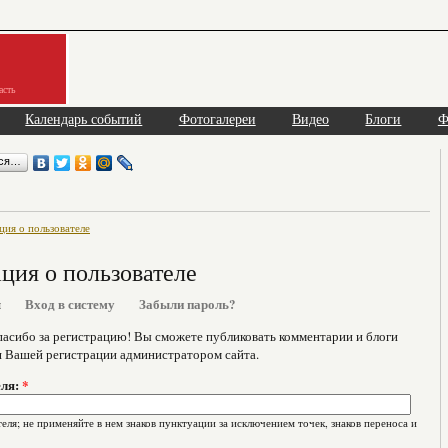
асть
Календарь событий
Фотогалереи
Видео
Блоги
Ф
ься…
ия о пользователе
ия о пользователе
я
Вход в систему
Забыли пароль?
асибо за регистрацию! Вы сможете публиковать комментарии и блоги
я Вашей регистрации администратором сайта.
еля:
*
еля; не применяйте в нем знаков пунктуации за исключением точек, знаков переноса и