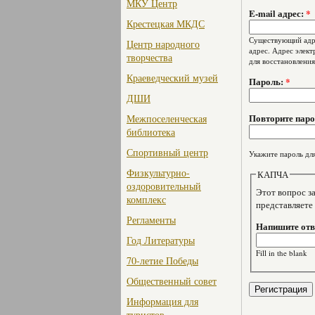
МКУ Центр
E-mail адрес:
*
Крестецкая МКДС
Существующий адре
Центр народного
адрес. Адрес элект
творчества
для восстановления
Краеведческий музей
Пароль:
*
ДШИ
Повторите пар
Межпоселенческая
библиотека
Спортивный центр
Укажите пароль для
Физкультурно-
КАПЧА
оздоровительный
Этот вопрос задае
комплекс
представляете
Регламенты
Напишите отве
Год Литературы
Fill in the blank
70-летие Победы
Общественный совет
Информация для
туристов