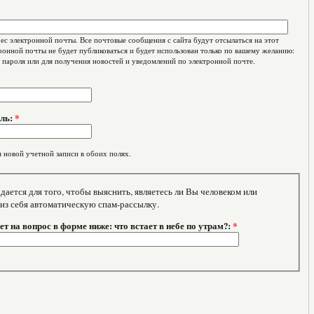
с электронной почты. Все почтовые сообщения с сайта будут отсылаться на этот
ронной почты не будет публиковаться и будет использован только по вашему желанию:
 пароля или для получения новостей и уведомлений по электронной почте.
оль:
*
 новой учетной записи в обоих полях.
тся для того, чтобы выяснить, являетесь ли Вы человеком или
 из себя автоматическую спам-рассылку.
т на вопрос в форме ниже: что встает в небе по утрам?:
*