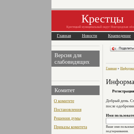
Крестцы
Крестецкий муниципальный округ Новгородская обл
Главная
Новости
Краеведение
Поделит
Версия для
слабовидящих
Главная
»
Информац
Информац
Комитет
Регистраци
О комитете
Добрый день. Сп
после одобрени
Постановления
Имя пользоват
Решения думы
Приказы комитета
Ваше имя пользоват
подчеркивания.