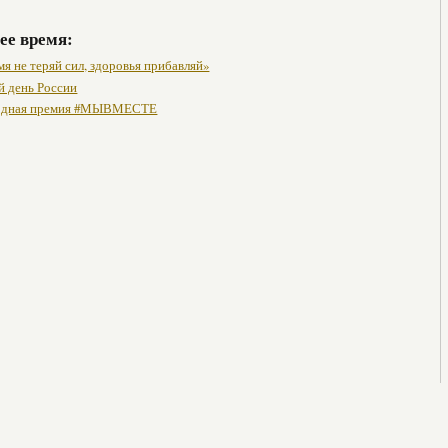
ее время:
я не теряй сил, здоровья прибавляй»
 день России
одная премия #МЫВМЕСТЕ