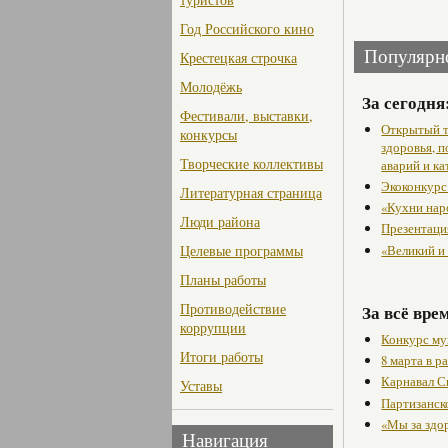
Год Российского кино
Популярн
Крестецкая строчка
Молодёжь
За сегодня
Фестивали, выставки,
Открытый т
конкурсы
здоровья, 
Творческие коллективы
аварий и ка
Экоконкурс
Литературная страница
«Кухни нар
Люди района
Презентаци
«Великий и
Целевые программы
Планы работы
Противодействие
За всё вре
коррупции
Конкурс му
Итоги работы
8 марта в 
Карнавал С
Уставы
Партизанск
«Мы за здо
Навигация