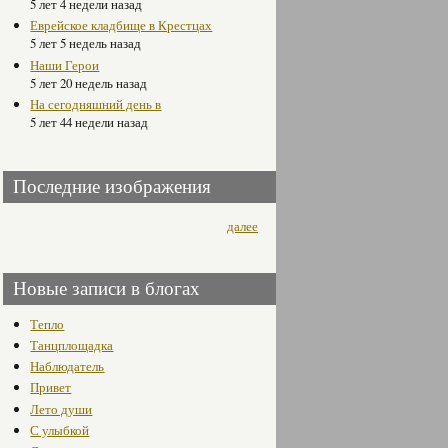
5 лет 4 недели назад
Еврейское кладбище в Крестцах
5 лет 5 недель назад
Наши Герои
5 лет 20 недель назад
На сегодняшний день в
5 лет 44 недели назад
Последние изображения
далее
Новые записи в блогах
Тепло
Танцплощадка
Наблюдатель
Привет
Лето души
С улыбкой