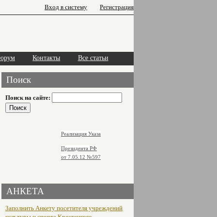
Вход в систему
Регистрация
орум
Контакты
Все статьи
Поиск
Поиск на сайте:
Реализация Указа
Президента РФ
от 7.05.12
№597
АНКЕТА
Заполнить Анкету посетителя учреждений
культуры и спорта Крестецкого