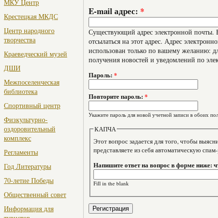
МКУ Центр
E-mail адрес:
*
Крестецкая МКДС
Центр народного
Существующий адрес электронной почты. В
творчества
отсылаться на этот адрес. Адрес электронно
использован только по вашему желанию: дл
Краеведческий музей
получения новостей и уведомлений по эле
ДШИ
Пароль:
*
Межпоселенческая
библиотека
Повторите пароль:
*
Спортивный центр
Укажите пароль для новой учетной записи в обоих пол
Физкультурно-
оздоровительный
КАПЧА
комплекс
Этот вопрос задается для того, чтобы выяснить, являе
представляете из себя автоматическую спам
Регламенты
Напишите ответ на вопрос в форме ниже: ч
Год Литературы
70-летие Победы
Fill in the blank
Общественный совет
Информация для
туристов