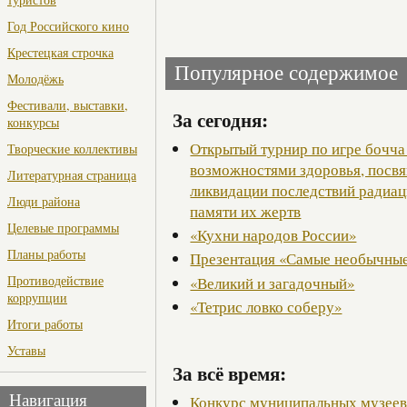
Год Российского кино
Крестецкая строчка
Популярное содержимое
Молодёжь
Фестивали, выставки,
За сегодня:
конкурсы
Открытый турнир по игре бочча
Творческие коллективы
возможностями здоровья, посв
Литературная страница
ликвидации последствий радиац
Люди района
памяти их жертв
Целевые программы
«Кухни народов России»
Планы работы
Презентация «Самые необычные
Противодействие
«Великий и загадочный»
коррупции
«Тетрис ловко соберу»
Итоги работы
Уставы
За всё время:
Навигация
Конкурс муниципальных музее