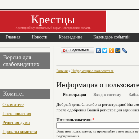
Крестцы
Крестецкий муниципальный округ Новгородская область
Главная
Новости
Краеведение
Календарь событий
Поделиться…
Версия для
слабовидящих
Главная
»
Информация о пользователе
Информация о пользоват
Комитет
Регистрация
Вход в систему
Забы
О комитете
Добрый день. Спасибо за регистрацию! Вы см
после одобрения Вашей регистрации админист
Постановления
Имя пользователя:
*
Решения думы
Приказы комитета
Ваше имя пользователя; не применяйте в нем знаков пу
подчеркивания.