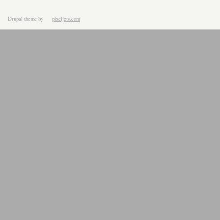
Drupal theme
by
pixeljets.com
ver.1.4