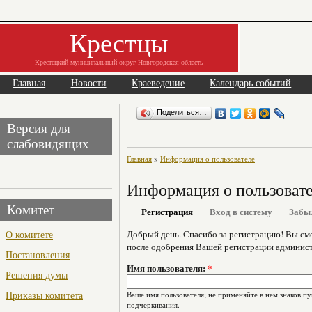
Крестцы
Крестецкий муниципальный округ Новгородская область
Главная
Новости
Краеведение
Календарь событий
Поделиться…
Версия для
слабовидящих
Главная
»
Информация о пользователе
Информация о пользоват
Комитет
Регистрация
Вход в систему
Забы
О комитете
Добрый день. Спасибо за регистрацию! Вы см
после одобрения Вашей регистрации админист
Постановления
Имя пользователя:
*
Решения думы
Приказы комитета
Ваше имя пользователя; не применяйте в нем знаков пу
подчеркивания.