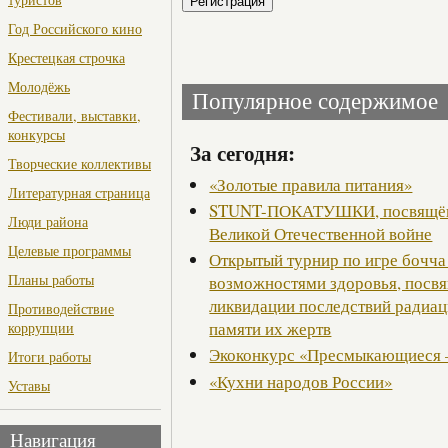
Год Российского кино
Крестецкая строчка
Молодёжь
Популярное содержимое
Фестивали, выставки,
конкурсы
За сегодня:
Творческие коллективы
«Золотые правила питания»
Литературная страница
STUNT-ПОКАТУШКИ, посвящённ
Люди района
Великой Отечественной войне
Целевые программы
Открытый турнир по игре бочча
Планы работы
возможностями здоровья, посв
ликвидации последствий радиац
Противодействие
памяти их жертв
коррупции
Экоконкурс «Пресмыкающиеся 
Итоги работы
«Кухни народов России»
Уставы
Навигация