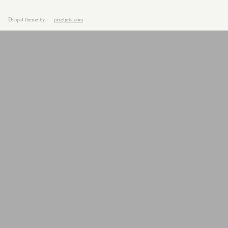
Drupal theme
by
pixeljets.com
ver.1.4