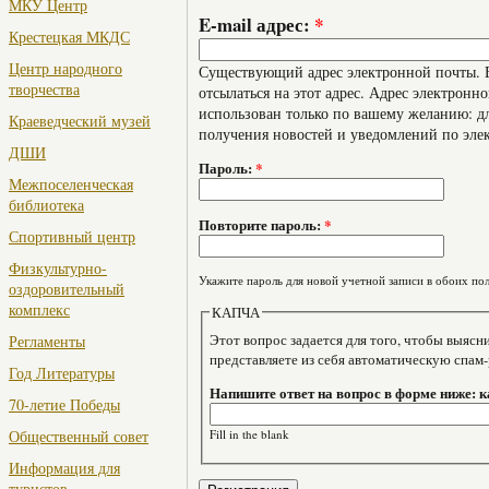
МКУ Центр
E-mail адрес:
*
Крестецкая МКДС
Центр народного
Существующий адрес электронной почты. В
творчества
отсылаться на этот адрес. Адрес электронно
использован только по вашему желанию: дл
Краеведческий музей
получения новостей и уведомлений по эле
ДШИ
Пароль:
*
Межпоселенческая
библиотека
Повторите пароль:
*
Спортивный центр
Физкультурно-
Укажите пароль для новой учетной записи в обоих пол
оздоровительный
комплекс
КАПЧА
Этот вопрос задается для того, чтобы выяснить, являе
Регламенты
представляете из себя автоматическую спам
Год Литературы
Напишите ответ на вопрос в форме ниже: 
70-летие Победы
Fill in the blank
Общественный совет
Информация для
туристов