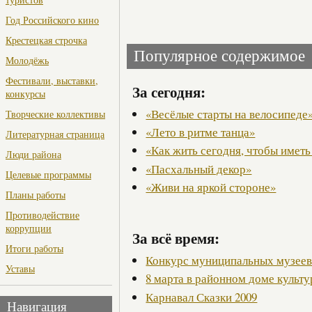
Год Российского кино
Крестецкая строчка
Популярное содержимое
Молодёжь
Фестивали, выставки,
За сегодня:
конкурсы
«Весёлые старты на велосипеде
Творческие коллективы
«Лето в ритме танца»
Литературная страница
«Как жить сегодня, чтобы иметь
Люди района
«Пасхальный декор»
Целевые программы
«Живи на яркой стороне»
Планы работы
Противодействие
коррупции
За всё время:
Итоги работы
Конкурс муниципальных музее
Уставы
8 марта в районном доме культ
Карнавал Сказки 2009
Навигация