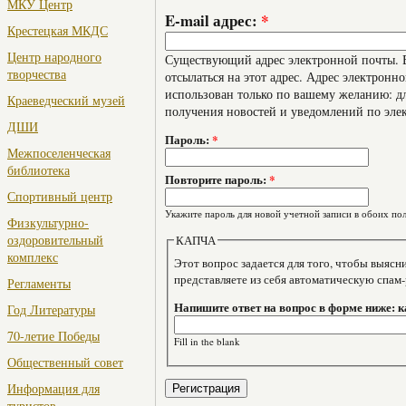
МКУ Центр
E-mail адрес:
*
Крестецкая МКДС
Центр народного
Существующий адрес электронной почты. В
творчества
отсылаться на этот адрес. Адрес электронно
использован только по вашему желанию: дл
Краеведческий музей
получения новостей и уведомлений по эле
ДШИ
Пароль:
*
Межпоселенческая
библиотека
Повторите пароль:
*
Спортивный центр
Укажите пароль для новой учетной записи в обоих пол
Физкультурно-
оздоровительный
КАПЧА
комплекс
Этот вопрос задается для того, чтобы выяснить, являе
представляете из себя автоматическую спам
Регламенты
Напишите ответ на вопрос в форме ниже: 
Год Литературы
70-летие Победы
Fill in the blank
Общественный совет
Информация для
туристов