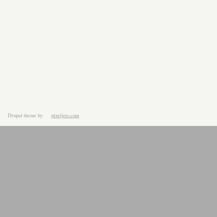
Drupal theme
by
pixeljets.com
ver.1.4