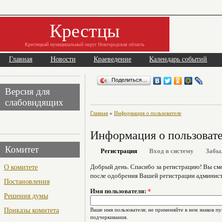
Крестцы
Крестецкий муниципальный округ Новгородская область
Главная
Новости
Краеведение
Календарь событий
Поделиться…
Версия для
слабовидящих
Главная
»
Информация о пользователе
Информация о пользоват
Комитет
Регистрация
Вход в систему
Забы
О комитете
Добрый день. Спасибо за регистрацию! Вы см
после одобрения Вашей регистрации админист
Постановления
Имя пользователя:
*
Решения думы
Приказы комитета
Ваше имя пользователя; не применяйте в нем знаков пу
подчеркивания.