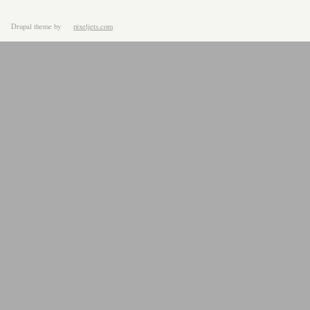
Drupal theme
by
pixeljets.com
ver.1.4