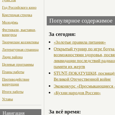
Год Российского кино
Крестецкая строчка
Популярное содержимое
Молодёжь
Фестивали, выставки,
За сегодня:
конкурсы
«Золотые правила питания»
Творческие коллективы
Открытый турнир по игре бочча
Литературная страница
возможностями здоровья, посв
Люди района
ликвидации последствий радиац
Целевые программы
памяти их жертв
Планы работы
STUNT-ПОКАТУШКИ, посвящённ
Великой Отечественной войне
Противодействие
коррупции
Экоконкурс «Пресмыкающиеся 
Итоги работы
«Кухни народов России»
Уставы
За всё время:
Навигация