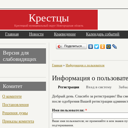
Крестцы
Крестецкий муниципальный округ Новгородская область
Главная
Новости
Краеведение
Календарь событий
Поделиться…
Версия для
слабовидящих
Главная
»
Информация о пользователе
Информация о пользоват
Комитет
Регистрация
Вход в систему
Забы
О комитете
Добрый день. Спасибо за регистрацию! Вы см
после одобрения Вашей регистрации админист
Постановления
Имя пользователя:
*
Решения думы
Приказы комитета
Ваше имя пользователя; не применяйте в нем знаков пу
подчеркивания.