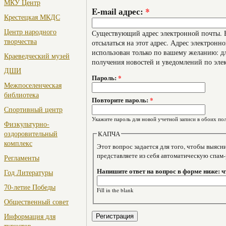
МКУ Центр
E-mail адрес:
*
Крестецкая МКДС
Центр народного
Существующий адрес электронной почты. В
творчества
отсылаться на этот адрес. Адрес электронно
использован только по вашему желанию: дл
Краеведческий музей
получения новостей и уведомлений по эле
ДШИ
Пароль:
*
Межпоселенческая
библиотека
Повторите пароль:
*
Спортивный центр
Укажите пароль для новой учетной записи в обоих пол
Физкультурно-
оздоровительный
КАПЧА
комплекс
Этот вопрос задается для того, чтобы выяснить, являе
представляете из себя автоматическую спам
Регламенты
Напишите ответ на вопрос в форме ниже: чт
Год Литературы
70-летие Победы
Fill in the blank
Общественный совет
Информация для
туристов