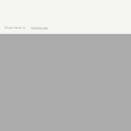
Drupal theme
by
pixeljets.com
ver.1.4