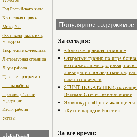
Год Российского кино
Крестецкая строчка
Популярное содержимое
Молодёжь
Фестивали, выставки,
За сегодня:
конкурсы
«Золотые правила питания»
Творческие коллективы
Открытый турнир по игре бочча
Литературная страница
возможностями здоровья, посв
Люди района
ликвидации последствий радиац
Целевые программы
памяти их жертв
Планы работы
STUNT-ПОКАТУШКИ, посвящённ
Великой Отечественной войне
Противодействие
коррупции
Экоконкурс «Пресмыкающиеся 
Итоги работы
«Кухни народов России»
Уставы
За всё время:
Навигация