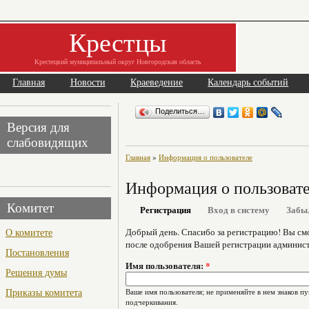
Крестцы
Крестецкий муниципальный округ Новгородская область
Главная
Новости
Краеведение
Календарь событий
Поделиться…
Версия для
слабовидящих
Главная
»
Информация о пользователе
Информация о пользоват
Комитет
Регистрация
Вход в систему
Забы
О комитете
Добрый день. Спасибо за регистрацию! Вы см
после одобрения Вашей регистрации админист
Постановления
Имя пользователя:
*
Решения думы
Приказы комитета
Ваше имя пользователя; не применяйте в нем знаков пу
подчеркивания.