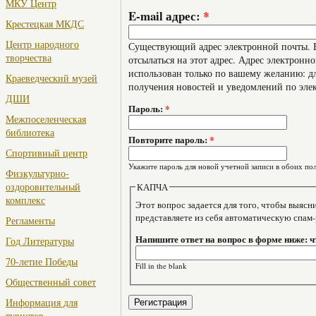
МКУ Центр
E-mail адрес:
*
Крестецкая МКДС
Центр народного
Существующий адрес электронной почты. В
творчества
отсылаться на этот адрес. Адрес электронно
использован только по вашему желанию: дл
Краеведческий музей
получения новостей и уведомлений по эле
ДШИ
Пароль:
*
Межпоселенческая
библиотека
Повторите пароль:
*
Спортивный центр
Укажите пароль для новой учетной записи в обоих пол
Физкультурно-
оздоровительный
КАПЧА
комплекс
Этот вопрос задается для того, чтобы выяснить, являе
представляете из себя автоматическую спам
Регламенты
Напишите ответ на вопрос в форме ниже: чт
Год Литературы
70-летие Победы
Fill in the blank
Общественный совет
Информация для
туристов