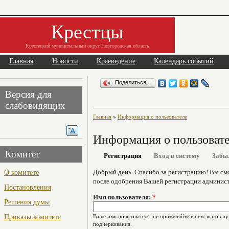
Крестцы
Крестецкий муниципальный округ Новгородская область
Главная
Новости
Краеведение
Календарь событий
Поделиться…
Версия для
слабовидящих
Главная
»
Информация о пользователе
Информация о пользоват
Комитет
Регистрация
Вход в систему
Забы
О комитете
Добрый день. Спасибо за регистрацию! Вы см
после одобрения Вашей регистрации админист
Постановления
Имя пользователя:
*
Решения думы
Приказы комитета
Ваше имя пользователя; не применяйте в нем знаков пу
подчеркивания.