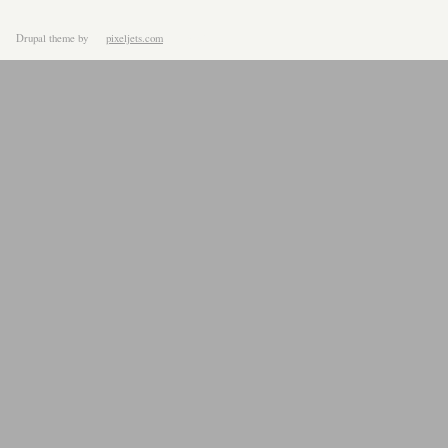
Drupal theme
by
pixeljets.com
ver.1.4