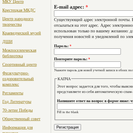
МКУ Центр
E-mail адрес:
*
Крестецкая МКДС
Центр народного
Существующий адрес электронной почты. В
творчества
отсылаться на этот адрес. Адрес электронно
использован только по вашему желанию: дл
Краеведческий музей
получения новостей и уведомлений по эле
ДШИ
Пароль:
*
Межпоселенческая
библиотека
Повторите пароль:
*
Спортивный центр
Укажите пароль для новой учетной записи в обоих пол
Физкультурно-
оздоровительный
КАПЧА
комплекс
Этот вопрос задается для того, чтобы выяснить, являе
представляете из себя автоматическую спам
Регламенты
Напишите ответ на вопрос в форме ниже: ч
Год Литературы
70-летие Победы
Fill in the blank
Общественный совет
Информация для
туристов