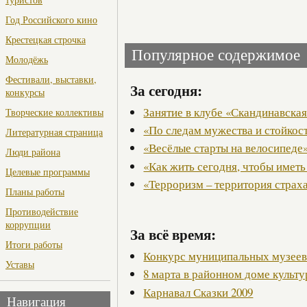
Год Российского кино
Крестецкая строчка
Популярное содержимое
Молодёжь
Фестивали, выставки,
За сегодня:
конкурсы
Занятие в клубе «Скандинавская
Творческие коллективы
«По следам мужества и стойкос
Литературная страница
«Весёлые старты на велосипеде
Люди района
«Как жить сегодня, чтобы иметь
Целевые программы
«Терроризм – территория страх
Планы работы
Противодействие
коррупции
За всё время:
Итоги работы
Конкурс муниципальных музее
Уставы
8 марта в районном доме культ
Карнавал Сказки 2009
Навигация