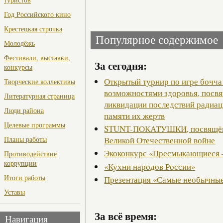
Год Российского кино
Крестецкая строчка
Популярное содержимое
Молодёжь
Фестивали, выставки,
За сегодня:
конкурсы
Открытый турнир по игре бочча
Творческие коллективы
возможностями здоровья, посв
Литературная страница
ликвидации последствий радиац
Люди района
памяти их жертв
Целевые программы
STUNT-ПОКАТУШКИ, посвящённ
Великой Отечественной войне
Планы работы
Экоконкурс «Пресмыкающиеся 
Противодействие
коррупции
«Кухни народов России»
Итоги работы
Презентация «Самые необычные
Уставы
За всё время:
Навигация