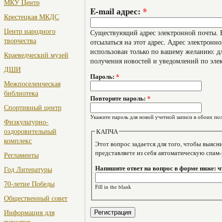
МКУ Центр
E-mail адрес:
*
Крестецкая МКДС
Центр народного
Существующий адрес электронной почты. В
творчества
отсылаться на этот адрес. Адрес электронно
использован только по вашему желанию: дл
Краеведческий музей
получения новостей и уведомлений по эле
ДШИ
Пароль:
*
Межпоселенческая
библиотека
Повторите пароль:
*
Спортивный центр
Укажите пароль для новой учетной записи в обоих пол
Физкультурно-
оздоровительный
КАПЧА
комплекс
Этот вопрос задается для того, чтобы выяснить, являе
представляете из себя автоматическую спам
Регламенты
Напишите ответ на вопрос в форме ниже: ч
Год Литературы
70-летие Победы
Fill in the blank
Общественный совет
Информация для
туристов