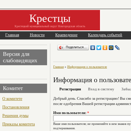
Крестцы
Крестецкий муниципальный округ Новгородская область
Главная
Новости
Краеведение
Календарь событий
Поделиться…
Версия для
слабовидящих
Главная
»
Информация о пользователе
Информация о пользоват
Комитет
Регистрация
Вход в систему
Забы
О комитете
Добрый день. Спасибо за регистрацию! Вы см
после одобрения Вашей регистрации админист
Постановления
Имя пользователя:
*
Решения думы
Приказы комитета
Ваше имя пользователя; не применяйте в нем знаков пу
подчеркивания.