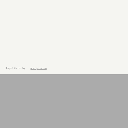
Drupal theme
by
pixeljets.com
ver.1.4