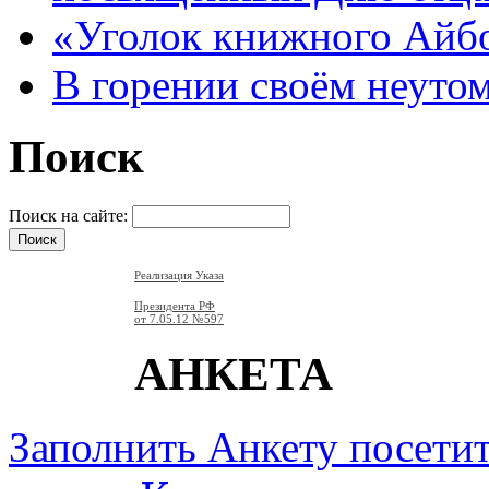
«Уголок книжного Айб
В горении своём неут
Поиск
Поиск на сайте:
Реализация Указа
Президента РФ
от 7.05.12
№597
АНКЕТА
Заполнить Анкету посети