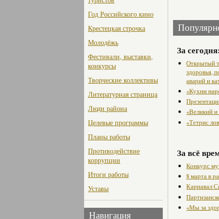
Год Российского кино
Популярн
Крестецкая строчка
Молодёжь
За сегодня
Фестивали, выставки,
Открытый т
конкурсы
здоровья, 
Творческие коллективы
аварий и ка
«Кухни нар
Литературная страница
Презентаци
Люди района
«Великий и
«Тетрис ло
Целевые программы
Планы работы
Противодействие
За всё вре
коррупции
Конкурс му
Итоги работы
8 марта в 
Карнавал С
Уставы
Партизанск
«Мы за здо
Навигация