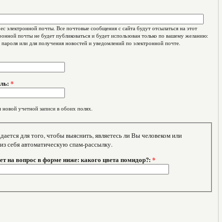
с электронной почты. Все почтовые сообщения с сайта будут отсылаться на этот
ронной почты не будет публиковаться и будет использован только по вашему желанию:
 пароля или для получения новостей и уведомлений по электронной почте.
оль:
*
 новой учетной записи в обоих полях.
тся для того, чтобы выяснить, являетесь ли Вы человеком или
 из себя автоматическую спам-рассылку.
т на вопрос в форме ниже: какого цвета помидор?:
*