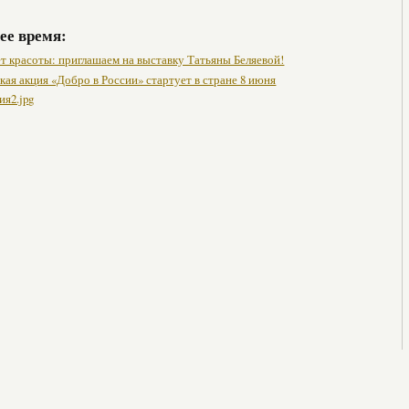
ее время:
т красоты: приглашаем на выставку Татьяны Беляевой!
ая акция «Добро в России» стартует в стране 8 июня
ия2.jpg