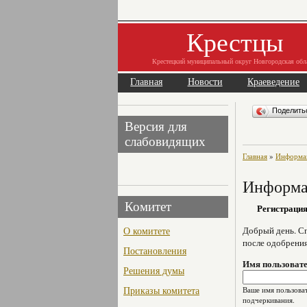
Крестцы
Крестецкий муниципальный округ Новгородская обл
Главная
Новости
Краеведение
Поделит
Версия для
слабовидящих
Главная
»
Информац
Информац
Комитет
Регистраци
О комитете
Добрый день. Сп
после одобрени
Постановления
Имя пользоват
Решения думы
Приказы комитета
Ваше имя пользоват
подчеркивания.