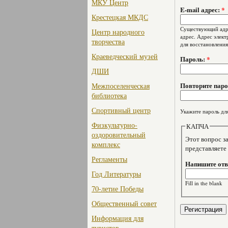
МКУ Центр
E-mail адрес:
*
Крестецкая МКДС
Существующий адре
Центр народного
адрес. Адрес элект
творчества
для восстановления
Краеведческий музей
Пароль:
*
ДШИ
Повторите пар
Межпоселенческая
библиотека
Спортивный центр
Укажите пароль для
Физкультурно-
КАПЧА
оздоровительный
Этот вопрос задае
комплекс
представляете
Регламенты
Напишите отве
Год Литературы
Fill in the blank
70-летие Победы
Общественный совет
Информация для
туристов