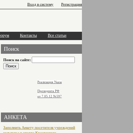
Вход в систему
Регистрация
орум
Контакты
Все статьи
Поиск
Поиск на сайте:
Реализация Указа
Президента РФ
от 7.05.12
№597
АНКЕТА
Заполнить Анкету посетителя учреждений
культуры и спорта Крестецкого