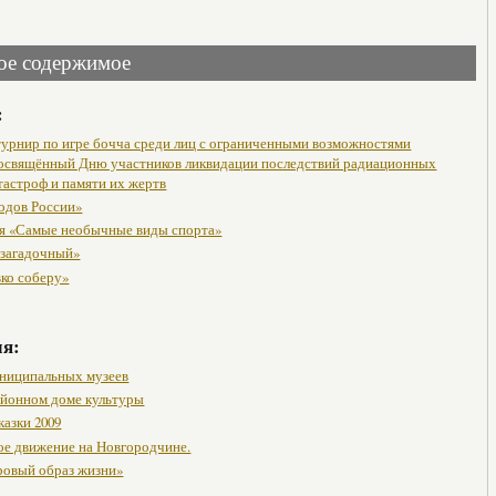
ое содержимое
:
урнир по игре бочча среди лиц с ограниченными возможностями
посвящённый Дню участников ликвидации последствий радиационных
тастроф и памяти их жертв
одов России»
я «Самые необычные виды спорта»
 загадочный»
вко соберу»
мя:
ниципальных музеев
районном доме культуры
казки 2009
ое движение на Новгородчине.
ровый образ жизни»