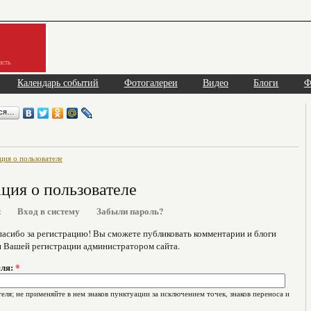
асть
Календарь событий
Фотогалереи
Видео
Блоги
Ф
ься…
ия о пользователе
ия о пользователе
я
Вход в систему
Забыли пароль?
асибо за регистрацию! Вы сможете публиковать комментарии и блоги
я Вашей регистрации администратором сайта.
еля:
*
еля; не применяйте в нем знаков пунктуации за исключением точек, знаков переноса и