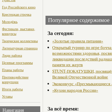
Год Российского кино
Крестецкая строчка
Популярное содержимое
Молодёжь
Фестивали, выставки,
За сегодня:
конкурсы
«Золотые правила питания»
Творческие коллективы
Открытый турнир по игре бочча
Литературная страница
возможностями здоровья, посв
Люди района
ликвидации последствий радиац
Целевые программы
памяти их жертв
Планы работы
STUNT-ПОКАТУШКИ, посвящённ
Великой Отечественной войне
Противодействие
коррупции
Экоконкурс «Пресмыкающиеся 
Итоги работы
«Кухни народов России»
Уставы
За всё время:
Навигация