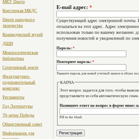
МКУ Центр
E-mail адрес:
*
Крестецкая МКДС
Центр народного
Существующий адрес электронной почты. В
творчества
отсылаться на этот адрес. Адрес электронно
использован только по вашему желанию: дл
Краеведческий музей
получения новостей и уведомлений по эле
ДШИ
Пароль:
*
Межпоселенческая
библиотека
Повторите пароль:
*
Спортивный центр
Укажите пароль для новой учетной записи в обоих пол
Физкультурно-
оздоровительный
КАПЧА
комплекс
Этот вопрос задается для того, чтобы выяснить, являе
представляете из себя автоматическую спам
Регламенты
Напишите ответ на вопрос в форме ниже: 
Год Литературы
70-летие Победы
Fill in the blank
Общественный совет
Информация для
туристов