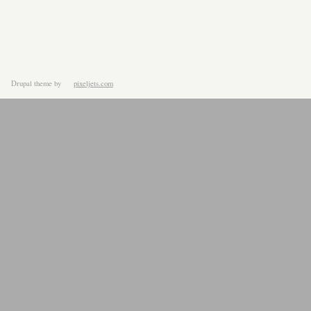
Drupal theme
by
pixeljets.com
ver.1.4