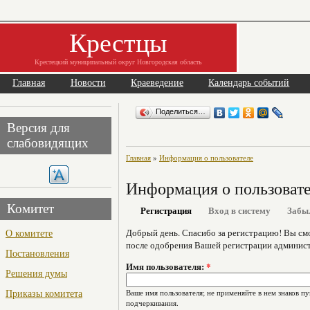
Крестцы
Крестецкий муниципальный округ Новгородская область
Главная
Новости
Краеведение
Календарь событий
Поделиться…
Версия для
слабовидящих
Главная
»
Информация о пользователе
Информация о пользоват
Комитет
Регистрация
Вход в систему
Забы
О комитете
Добрый день. Спасибо за регистрацию! Вы см
после одобрения Вашей регистрации админист
Постановления
Имя пользователя:
*
Решения думы
Приказы комитета
Ваше имя пользователя; не применяйте в нем знаков пу
подчеркивания.