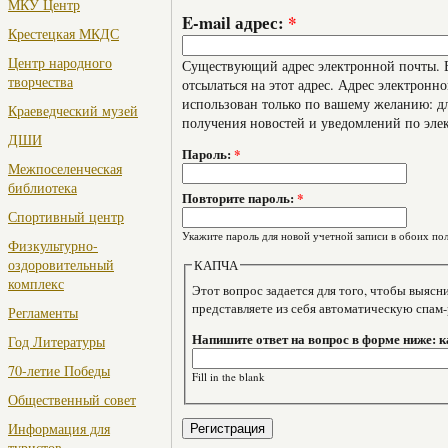
МКУ Центр
E-mail адрес:
*
Крестецкая МКДС
Центр народного
Существующий адрес электронной почты. В
творчества
отсылаться на этот адрес. Адрес электронно
использован только по вашему желанию: дл
Краеведческий музей
получения новостей и уведомлений по эле
ДШИ
Пароль:
*
Межпоселенческая
библиотека
Повторите пароль:
*
Спортивный центр
Укажите пароль для новой учетной записи в обоих пол
Физкультурно-
оздоровительный
КАПЧА
комплекс
Этот вопрос задается для того, чтобы выяснить, являе
представляете из себя автоматическую спам
Регламенты
Напишите ответ на вопрос в форме ниже: к
Год Литературы
70-летие Победы
Fill in the blank
Общественный совет
Информация для
туристов