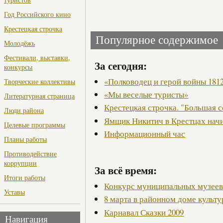
Год Российского кино
Крестецкая строчка
Популярное содержимое
Молодёжь
Фестивали, выставки,
За сегодня:
конкурсы
«Полководец и герой войны 1812
Творческие коллективы
«Мы веселые туристы»
Литературная страница
Крестецкая строчка. "Большая с
Люди района
Ямщик Никитич в Крестцах начи
Целевые программы
Информационный час
Планы работы
Противодействие
коррупции
За всё время:
Итоги работы
Конкурс муниципальных музее
Уставы
8 марта в районном доме культ
Карнавал Сказки 2009
Навигация