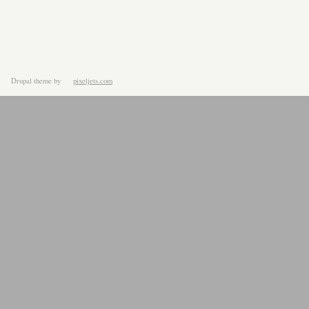
Drupal theme
by
pixeljets.com
ver.1.4