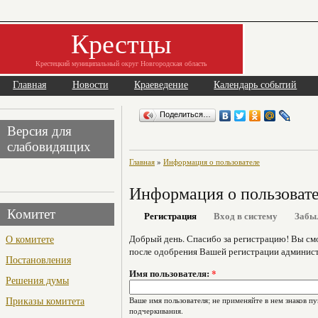
Крестцы
Крестецкий муниципальный округ Новгородская область
Главная
Новости
Краеведение
Календарь событий
Поделиться…
Версия для
слабовидящих
Главная
»
Информация о пользователе
Информация о пользоват
Комитет
Регистрация
Вход в систему
Забы
О комитете
Добрый день. Спасибо за регистрацию! Вы см
после одобрения Вашей регистрации админист
Постановления
Имя пользователя:
*
Решения думы
Приказы комитета
Ваше имя пользователя; не применяйте в нем знаков пу
подчеркивания.