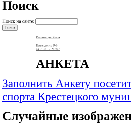
Поиск
Поиск на сайте:
Реализация Указа
Президента РФ
от 7.05.12
№597
АНКЕТА
Заполнить Анкету посети
спорта Крестецкого муни
Случайные изображе