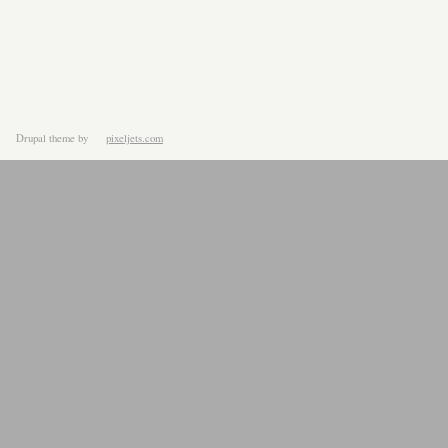
Drupal theme
by
pixeljets.com
ver.1.4