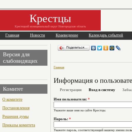
Крестцы
Крестецкий муниципальный округ Новгородская область
Главная
Новости
Краеведение
Календарь событий
Поделиться…
Версия для
слабовидящих
Главная
Информация о пользоват
Комитет
Регистрация
Вход в систему
Забы
О комитете
Имя пользователя:
*
Постановления
Укажите ваше имя на сайте Крестцы.
Решения думы
Пароль:
*
Приказы комитета
Укажите пароль, соответствующий вашему имени поль