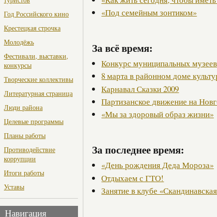
«Под семейным зонтиком»
Год Российского кино
Крестецкая строчка
Молодёжь
За всё время:
Фестивали, выставки,
Конкурс муниципальных музее
конкурсы
8 марта в районном доме культ
Творческие коллективы
Карнавал Сказки 2009
Литературная страница
Партизанское движение на Нов
Люди района
«Мы за здоровый образ жизни»
Целевые программы
Планы работы
За последнее время:
Противодействие
коррупции
«День рождения Деда Мороза»
Итоги работы
Отдыхаем с ГТО!
Уставы
Занятие в клубе «Скандинавская
Навигация