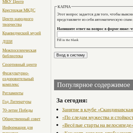
МКУ Центр
КАПЧА
Крестецкая МКДС
Этот вопрос задается для того, чтобы выяснить, являе
Центр народного
представляете из себя автоматическую спам
творчества
Напишите ответ на вопрос в форме ниже: ч
Краеведческий музей
Fill in the blank
ДШИ
Межпоселенческая
библиотека
Спортивный центр
Физкультурно-
оздоровительный
Популярное содержимое
комплекс
Регламенты
За сегодня:
Год Литературы
Занятие в клубе «Скандинавская
70-летие Победы
«По следам мужества и стойкос
Общественный совет
«Весёлые старты на велосипеде
Информация для
«Как жить сегодня, чтобы иметь
туристов