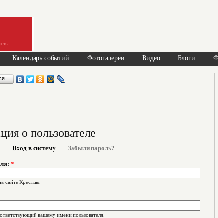
асть
Календарь событий
Фотогалереи
Видео
Блоги
Ф
ься…
ия о пользователе
я
Вход в систему
Забыли пароль?
еля:
*
на сайте Крестцы.
оответствующий вашему имени пользователя.