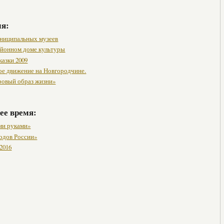
мя:
ниципальных музеев
районном доме культуры
казки 2009
ое движение на Новгородчине.
ровый образ жизни»
ее время:
ми руками»
одов России»
2016