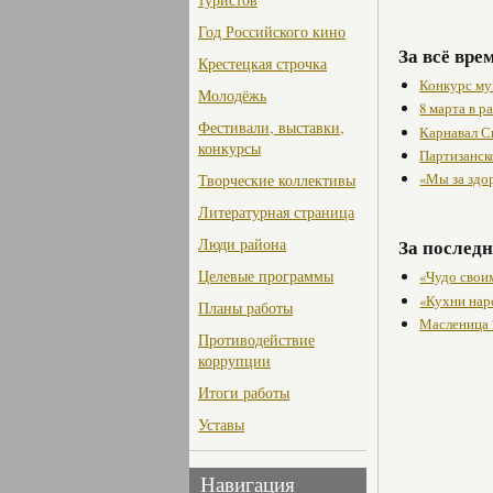
Год Российского кино
За всё вре
Крестецкая строчка
Конкурс му
Молодёжь
8 марта в 
Фестивали, выставки,
Карнавал С
конкурсы
Партизанск
«Мы за здо
Творческие коллективы
Литературная страница
Люди района
За последн
Целевые программы
«Чудо свои
«Кухни нар
Планы работы
Масленица 
Противодействие
коррупции
Итоги работы
Уставы
Навигация