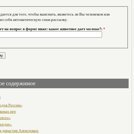
тся для того, чтобы выяснить, являетесь ли Вы человеком или
 из себя автоматическую спам-рассылку.
т на вопрос в форме ниже: какое животное дает молоко?:
*
ое содержимое
:
одов России»
льных игр
плохо»
ердце»
я династия Алексеевых