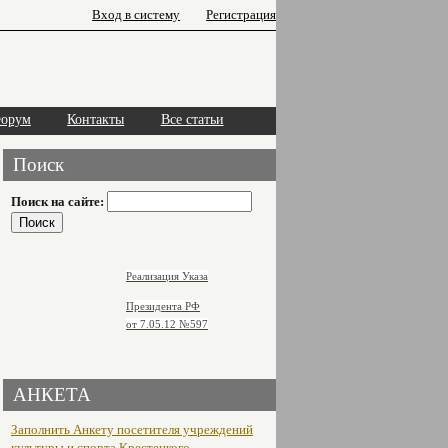
Вход в систему
Регистрация
орум
Контакты
Все статьи
Поиск
Поиск на сайте:
Реализация Указа
Президента РФ
от 7.05.12
№597
АНКЕТА
Заполнить Анкету посетителя учреждений
культуры и спорта Крестецкого