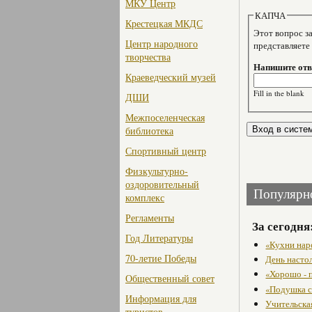
МКУ Центр
КАПЧА
Крестецкая МКДС
Этот вопрос задае
Центр народного
представляете
творчества
Напишите отве
Краеведческий музей
Fill in the blank
ДШИ
Межпоселенческая
библиотека
Спортивный центр
Физкультурно-
оздоровительный
Популярн
комплекс
Регламенты
За сегодня
Год Литературы
«Кухни нар
70-летие Победы
День насто
«Хорошо - 
Общественный совет
«Подушка с
Информация для
Учительска
туристов