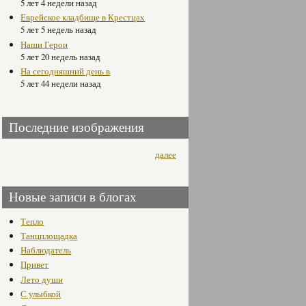
5 лет 4 недели назад
Еврейское кладбище в Крестцах
5 лет 5 недель назад
Наши Герои
5 лет 20 недель назад
На сегодняшний день в
5 лет 44 недели назад
Последние изображения
далее
Новые записи в блогах
Тепло
Танцплощадка
Наблюдатель
Привет
Лето души
С улыбкой