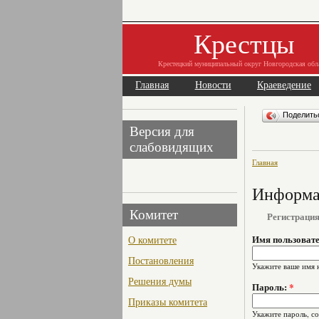
Крестцы
Крестецкий муниципальный округ Новгородская обл
Главная
Новости
Краеведение
Поделит
Версия для
слабовидящих
Главная
Информац
Комитет
Регистраци
О комитете
Имя пользоват
Постановления
Укажите ваше имя 
Решения думы
Пароль:
*
Приказы комитета
Укажите пароль, с