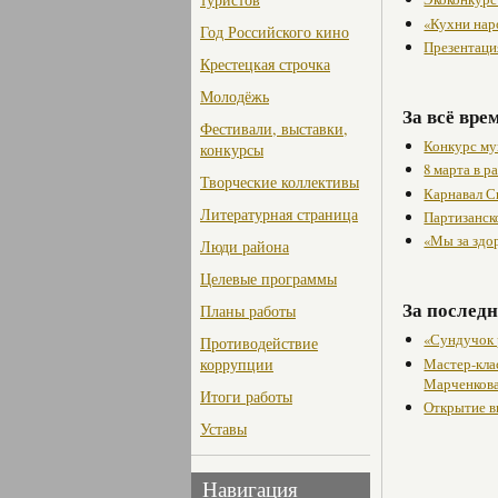
«Кухни нар
Год Российского кино
Презентаци
Крестецкая строчка
Молодёжь
За всё вре
Фестивали, выставки,
Конкурс му
конкурсы
8 марта в 
Творческие коллективы
Карнавал С
Литературная страница
Партизанск
«Мы за здо
Люди района
Целевые программы
За последн
Планы работы
«Сундучок 
Противодействие
Мастер-кла
коррупции
Марченкова
Итоги работы
Открытие в
Уставы
Навигация