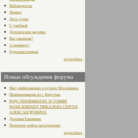
Наблюдатель
Привет
Лето души
С улыбкой
Деревенские мотивы
Вы слышали?
А помните?
Одноклассникам
подробнее
Новые обсуждения форума
Ищу информацию о купцах Мосягиных
Прянишниковы из г. Крестцы
РОДСТВЕННИКИ ИЗ ЭСТОНИИ
РАЗЫСКИВАЮТ ПИКАЛЕВА СЕРГЕЯ
АЛЕКСАНДРОВИЧА
Деревня Еванкино
Помогите найти захоронение
подробнее