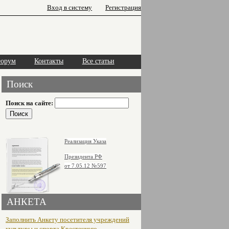
Вход в систему
Регистрация
орум
Контакты
Все статьи
Поиск
Поиск на сайте:
Реализация Указа
Президента РФ
от 7.05.12
№597
АНКЕТА
Заполнить Анкету посетителя учреждений
культуры и спорта Крестецкого