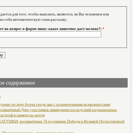
тся для того, чтобы выяснить, являетесь ли Вы человеком или
 из себя автоматическую спам-рассылку.
т на вопрос в форме ниже: какое животное дает молоко?:
*
ое содержимое
:
урнир по игре бочча среди лиц с ограниченными возможностями
посвящённый Дню участников ликвидации последствий радиационных
тастроф и памяти их жертв
АТУШКИ, посвящённые 74 годовщине Победы в Великой Отечественной
 «Пресмыкающиеся – первопроходцы земли»