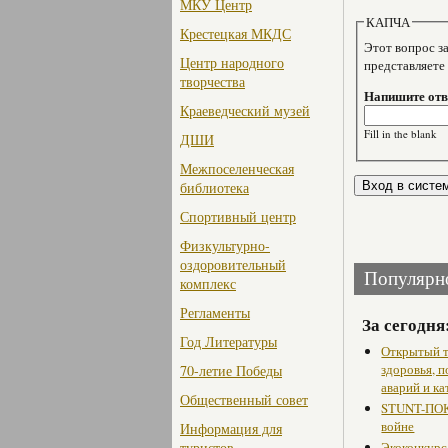
МКУ Центр
КАПЧА
Крестецкая МКДС
Этот вопрос задае
Центр народного
представляете
творчества
Напишите отве
Краеведческий музей
Fill in the blank
ДШИ
Межпоселенческая
библиотека
Спортивный центр
Физкультурно-
оздоровительный
Популярн
комплекс
Регламенты
За сегодня
Год Литературы
Открытый т
здоровья, 
70-летие Победы
аварий и ка
Общественный совет
STUNT-ПОК
войне
Информация для
туристов
Экоконкурс