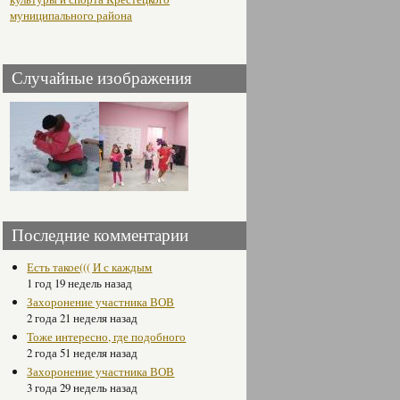
муниципального района
Случайные изображения
Последние комментарии
Есть такое((( И с каждым
1 год 19 недель назад
Захоронение участника ВОВ
2 года 21 неделя назад
Тоже интересно, где подобного
2 года 51 неделя назад
Захоронение участника ВОВ
3 года 29 недель назад