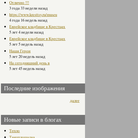
Отлично !!!
3 года 33 недели назад
https://www.kresttsy.ru/museu
4 года 16 недель назад
Еврейское кладбище в Крестцах
5 лет 4 недели назад
Еврейское кладбище в Крестцах
5 лет 5 недель назад
Наши Герои
5 лет 20 недель назад
На сегодняшний день в
5 лет 45 недель назад
Последние изображения
далее
Новые записи в блогах
Тепло
Танцплощадка