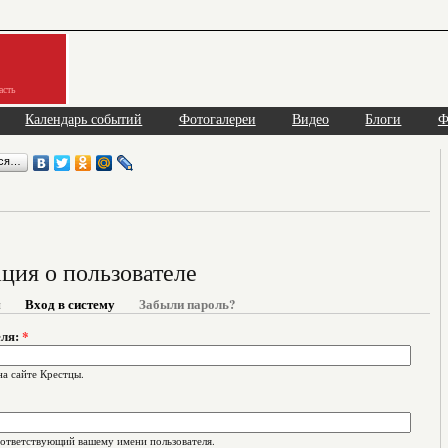
асть
Календарь событий
Фотогалереи
Видео
Блоги
Ф
ься…
ия о пользователе
я
Вход в систему
Забыли пароль?
еля:
*
на сайте Крестцы.
оответствующий вашему имени пользователя.