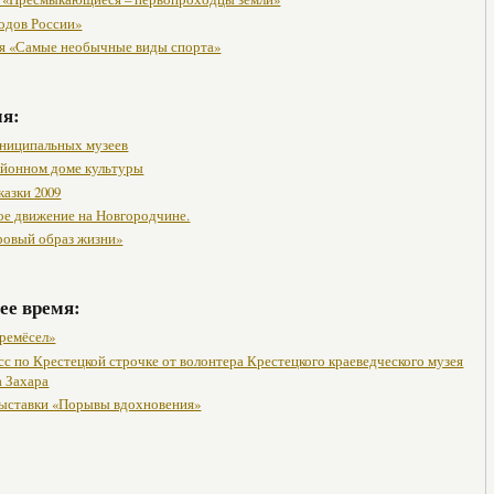
одов России»
я «Самые необычные виды спорта»
мя:
ниципальных музеев
районном доме культуры
казки 2009
ое движение на Новгородчине.
ровый образ жизни»
ее время:
ремёсел»
сс по Крестецкой строчке от волонтера Крестецкого краеведческого музея
 Захара
ыставки «Порывы вдохновения»