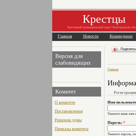
Крестцы
Крестецкий муниципальный округ Новгородская обл
Главная
Новости
Краеведение
Поделит
Версия для
слабовидящих
Главная
Информац
Комитет
Регистраци
О комитете
Имя пользоват
Постановления
Укажите ваше имя 
Решения думы
Пароль:
*
Приказы комитета
Укажите пароль, с