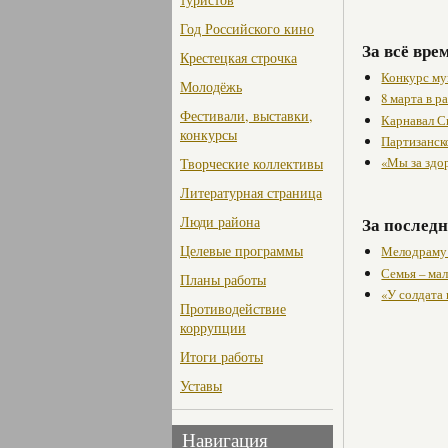
Год Российского кино
За всё вре
Крестецкая строчка
Конкурс му
Молодёжь
8 марта в 
Фестивали, выставки,
Карнавал С
конкурсы
Партизанск
«Мы за здо
Творческие коллективы
Литературная страница
Люди района
За последн
Целевые программы
Мелодраму 
Семья – мал
Планы работы
«У солдата
Противодействие
коррупции
Итоги работы
Уставы
Навигация