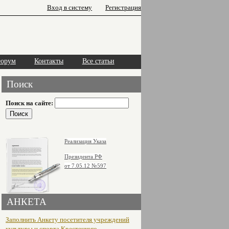
Вход в систему
Регистрация
орум
Контакты
Все статьи
Поиск
Поиск на сайте:
Реализация Указа
Президента РФ
от 7.05.12
№597
АНКЕТА
Заполнить Анкету посетителя учреждений
культуры и спорта Крестецкого