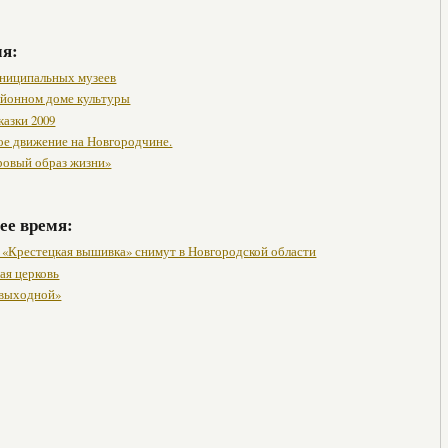
мя:
ниципальных музеев
районном доме культуры
казки 2009
ое движение на Новгородчине.
ровый образ жизни»
ее время:
«Крестецкая вышивка» снимут в Новгородской области
ая церковь
 выходной»