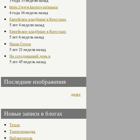
3 года 33 недели назад
https://www.kresttsy.ru/museu
4 года 16 недель назад
Еврейское кладбище в Крестцах
5 лет 4 недели назад
Еврейское кладбище в Крестцах
5 лет 6 недель назад
Наши Герои
5 лет 21 неделя назад
На сегодняшний день в
5 лет 45 недель назад
Последние изображения
далее
Новые записи в блогах
Тепло
Танцплощадка
Наблюдатель