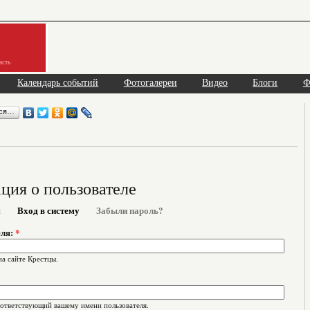
асть
Календарь событий
Фотогалереи
Видео
Блоги
Ф
ься…
ия о пользователе
я
Вход в систему
Забыли пароль?
еля:
*
на сайте Крестцы.
оответствующий вашему имени пользователя.