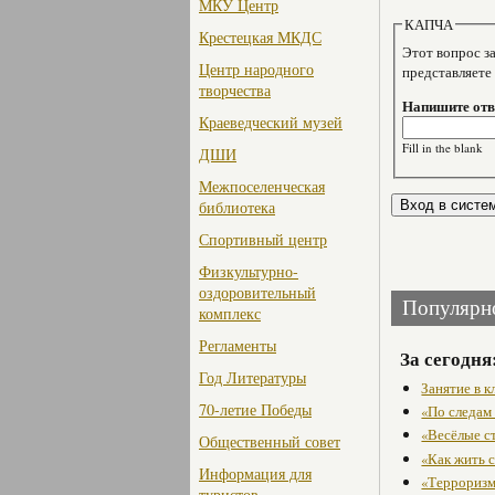
МКУ Центр
КАПЧА
Крестецкая МКДС
Этот вопрос задае
Центр народного
представляете
творчества
Напишите отве
Краеведческий музей
Fill in the blank
ДШИ
Межпоселенческая
библиотека
Спортивный центр
Физкультурно-
оздоровительный
Популярн
комплекс
Регламенты
За сегодня
Год Литературы
Занятие в 
70-летие Победы
«По следам
«Весёлые с
Общественный совет
«Как жить с
Информация для
«Терроризм
туристов