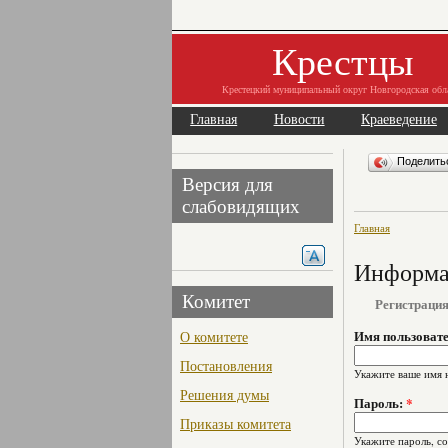
Крестцы
Крестецкий муниципальный округ Новгородская обл
Главная
Новости
Краеведение
Поделит
Версия для
слабовидящих
Главная
Информац
Комитет
Регистраци
О комитете
Имя пользоват
Постановления
Укажите ваше имя 
Решения думы
Пароль:
*
Приказы комитета
Укажите пароль, с