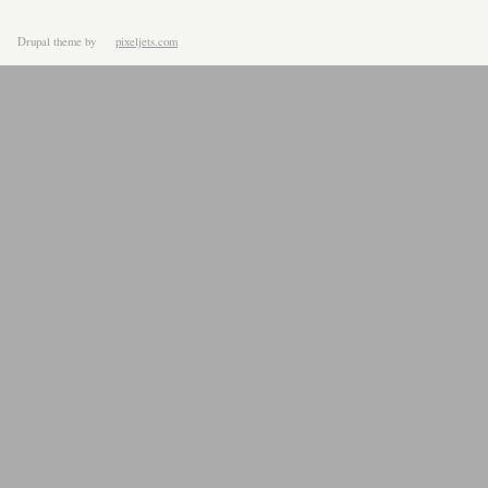
Drupal theme
by
pixeljets.com
ver.1.4