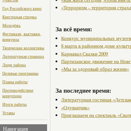
«Терроризм – территория страх
Год Российского кино
Крестецкая строчка
Молодёжь
За всё время:
Фестивали, выставки,
Конкурс муниципальных музее
конкурсы
8 марта в районном доме культ
Творческие коллективы
Карнавал Сказки 2009
Литературная страница
Партизанское движение на Нов
Люди района
«Мы за здоровый образ жизни»
Целевые программы
Планы работы
За последнее время:
Противодействие
коррупции
Литературная гостиная «Детски
Итоги работы
«Одуванчик»
Уставы
Приглашаем на спектакль «Сват
Навигация