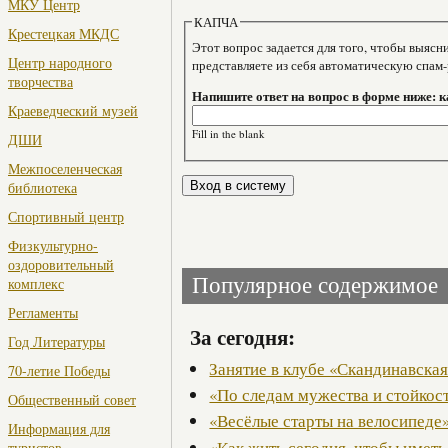
МКУ Центр
КАПЧА
Крестецкая МКДС
Этот вопрос задается для того, чтобы выяснить, являе
Центр народного
представляете из себя автоматическую спам
творчества
Напишите ответ на вопрос в форме ниже: 
Краеведческий музей
Fill in the blank
ДШИ
Межпоселенческая
библиотека
Спортивный центр
Физкультурно-
оздоровительный
Популярное содержимое
комплекс
Регламенты
За сегодня:
Год Литературы
Занятие в клубе «Скандинавская
70-летие Победы
«По следам мужества и стойкос
Общественный совет
«Весёлые старты на велосипеде
Информация для
«Как жить сегодня, чтобы иметь
туристов