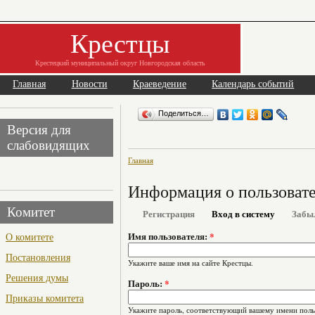
Крестцы
Крестецкий муниципальный округ Новгородская область
Главная
Новости
Краеведение
Календарь событий
Поделиться…
Версия для
слабовидящих
Главная
Информация о пользоват
Комитет
Регистрация
Вход в систему
Забы
О комитете
Имя пользователя:
*
Постановления
Укажите ваше имя на сайте Крестцы.
Решения думы
Пароль:
*
Приказы комитета
Укажите пароль, соответствующий вашему имени поль