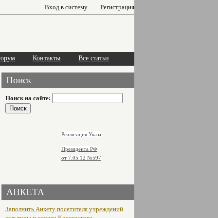
Вход в систему
Регистрация
орум
Контакты
Все статьи
Поиск
Поиск на сайте:
Реализация Указа
Президента РФ
от 7.05.12
№597
АНКЕТА
Заполнить Анкету посетителя учреждений
культуры и спорта Крестецкого