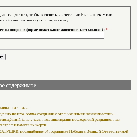
тся для того, чтобы выяснить, являетесь ли Вы человеком или
 из себя автоматическую спам-рассылку.
т на вопрос в форме ниже: какое животное дает молоко?:
*
ое содержимое
:
равила питания»
урнир по игре бочча среди лиц с ограниченными возможностями
посвящённый Дню участников ликвидации последствий радиационных
тастроф и памяти их жертв
АТУШКИ, посвящённые 74 годовщине Победы в Великой Отечественной