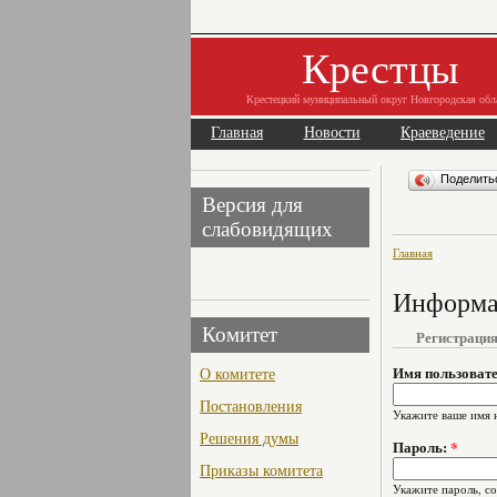
Крестцы
Крестецкий муниципальный округ Новгородская обл
Главная
Новости
Краеведение
Поделит
Версия для
слабовидящих
Главная
Информац
Комитет
Регистраци
О комитете
Имя пользоват
Постановления
Укажите ваше имя 
Решения думы
Пароль:
*
Приказы комитета
Укажите пароль, с