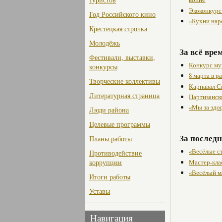
Экоконкурс
Год Российского кино
«Кухни нар
Крестецкая строчка
Молодёжь
За всё вре
Фестивали, выставки,
Конкурс му
конкурсы
8 марта в 
Творческие коллективы
Карнавал С
Литературная страница
Партизанск
«Мы за здо
Люди района
Целевые программы
За последн
Планы работы
«Весёлые с
Противодействие
Мастер-кла
коррупции
«Весёлый м
Итоги работы
Уставы
Навигация