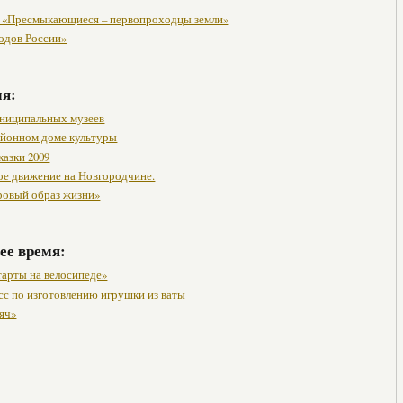
 «Пресмыкающиеся – первопроходцы земли»
одов России»
мя:
ниципальных музеев
районном доме культуры
казки 2009
ое движение на Новгородчине.
ровый образ жизни»
ее время:
тарты на велосипеде»
сс по изготовлению игрушки из ваты
яч»