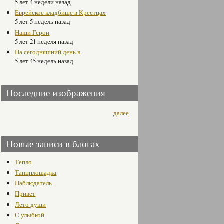
5 лет 4 недели назад
Еврейское кладбище в Крестцах
5 лет 5 недель назад
Наши Герои
5 лет 21 неделя назад
На сегодняшний день в
5 лет 45 недель назад
Последние изображения
далее
Новые записи в блогах
Тепло
Танцплощадка
Наблюдатель
Привет
Лето души
С улыбкой