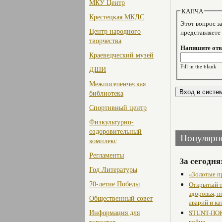
МКУ Центр
КАПЧА
Крестецкая МКДС
Этот вопрос задае
Центр народного
представляете
творчества
Напишите отве
Краеведческий музей
Fill in the blank
ДШИ
Межпоселенческая
библиотека
Спортивный центр
Физкультурно-
оздоровительный
Популярн
комплекс
Регламенты
За сегодня
Год Литературы
«Золотые п
70-летие Победы
Открытый т
здоровья, 
Общественный совет
аварий и ка
Информация для
STUNT-ПОК
туристов
войне