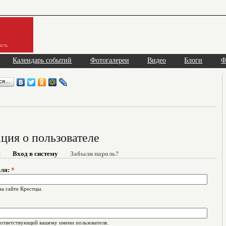
асть
Календарь событий
Фотогалереи
Видео
Блоги
Ф
ься…
ия о пользователе
я
Вход в систему
Забыли пароль?
еля:
*
на сайте Крестцы.
оответствующий вашему имени пользователя.