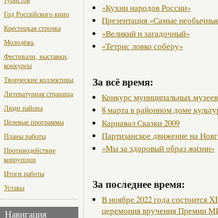
«Кухни народов России»
Год Российского кино
Презентация «Самые необычные
Крестецкая строчка
«Великий и загадочный»
Молодёжь
«Тетрис ловко соберу»
Фестивали, выставки,
конкурсы
За всё время:
Творческие коллективы
Литературная страница
Конкурс муниципальных музее
Люди района
8 марта в районном доме культ
Карнавал Сказки 2009
Целевые программы
Партизанское движение на Нов
Планы работы
«Мы за здоровый образ жизни»
Противодействие
коррупции
Итоги работы
За последнее время:
Уставы
В ноябре 2022 года состоится X
церемония вручения Премии М
Навигация