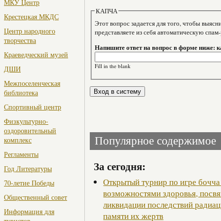
МКУ Центр
КАПЧА
Крестецкая МКДС
Этот вопрос задается для того, чтобы выяснить, являе
Центр народного
представляете из себя автоматическую спам
творчества
Напишите ответ на вопрос в форме ниже: 
Краеведческий музей
Fill in the blank
ДШИ
Межпоселенческая
библиотека
Спортивный центр
Физкультурно-
оздоровительный
Популярное содержимое
комплекс
Регламенты
За сегодня:
Год Литературы
Открытый турнир по игре бочча
70-летие Победы
возможностями здоровья, посв
Общественный совет
ликвидации последствий радиац
Информация для
памяти их жертв
туристов