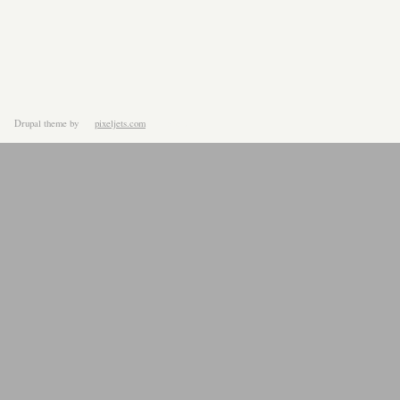
Drupal theme
by
pixeljets.com
ver.1.4