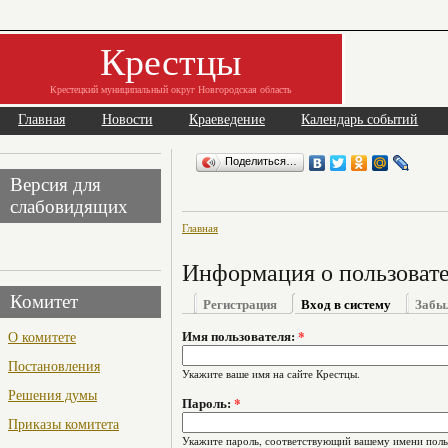
Крестцы
Крестецкий муниципальный округ Новгородская область
Главная
Новости
Краеведение
Календарь событий
Поделиться…
Версия для
слабовидящих
Главная
Информация о пользоват
Комитет
Регистрация
Вход в систему
Забы
О комитете
Имя пользователя:
*
Постановления
Укажите ваше имя на сайте Крестцы.
Решения думы
Пароль:
*
Приказы комитета
Укажите пароль, соответствующий вашему имени поль