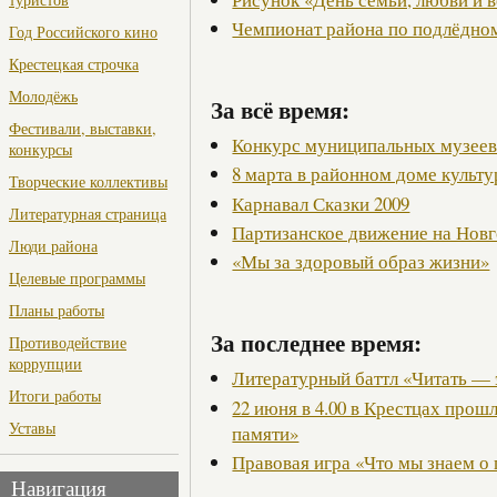
Чемпионат района по подлёдно
Год Российского кино
Крестецкая строчка
Молодёжь
За всё время:
Фестивали, выставки,
Конкурс муниципальных музее
конкурсы
8 марта в районном доме культ
Творческие коллективы
Карнавал Сказки 2009
Литературная страница
Партизанское движение на Нов
Люди района
«Мы за здоровый образ жизни»
Целевые программы
Планы работы
За последнее время:
Противодействие
коррупции
Литературный баттл «Читать — 
Итоги работы
22 июня в 4.00 в Крестцах прош
Уставы
памяти»
Правовая игра «Что мы знаем о
Навигация