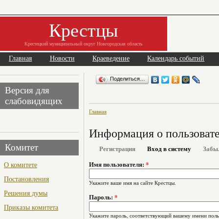
Крестцы
Крестецкий муниципальный округ Новгородская область
Главная
Новости
Краеведение
Календарь событий
Поделиться…
Версия для
слабовидящих
Главная
Информация о пользоват
Комитет
Регистрация
Вход в систему
Забы
О комитете
Имя пользователя:
*
Постановления
Укажите ваше имя на сайте Крестцы.
Решения думы
Пароль:
*
Приказы комитета
Укажите пароль, соответствующий вашему имени поль