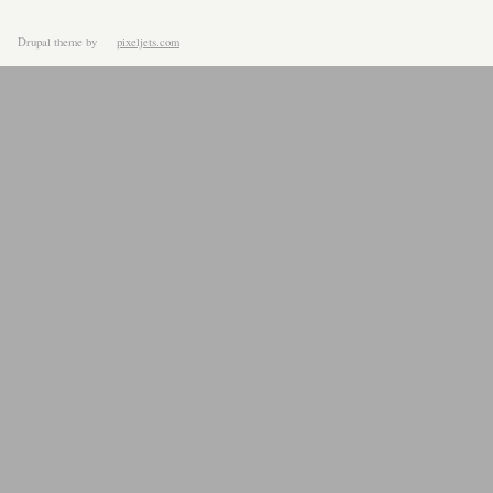
Drupal theme
by
pixeljets.com
ver.1.4