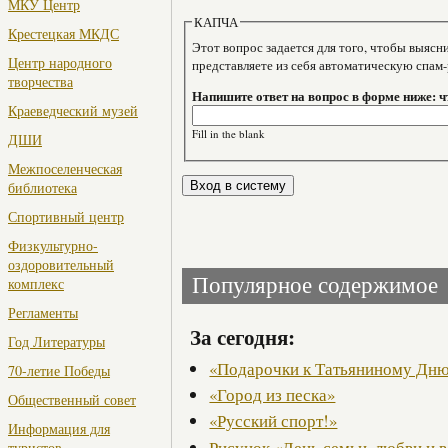
МКУ Центр
КАПЧА
Крестецкая МКДС
Этот вопрос задается для того, чтобы выяснить, являе
Центр народного
представляете из себя автоматическую спам
творчества
Напишите ответ на вопрос в форме ниже: чт
Краеведческий музей
Fill in the blank
ДШИ
Межпоселенческая
библиотека
Спортивный центр
Физкультурно-
оздоровительный
Популярное содержимое
комплекс
Регламенты
За сегодня:
Год Литературы
«Подарочки к Татьяниному Дн
70-летие Победы
«Город из песка»
Общественный совет
«Русский спорт!»
Информация для
Рисунок «День семьи, любви и 
туристов