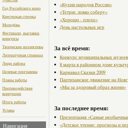
«Кухни народов России»
Год Российского кино
«Тетрис ловко соберу»
Крестецкая строчка
«Хорошо - плохо»
Молодёжь
День настольных игр
Фестивали, выставки,
конкурсы
За всё время:
Творческие коллективы
Литературная страница
Конкурс муниципальных музее
Люди района
8 марта в районном доме культ
Карнавал Сказки 2009
Целевые программы
Партизанское движение на Нов
Планы работы
«Мы за здоровый образ жизни»
Противодействие
коррупции
Итоги работы
За последнее время:
Уставы
Презентация «Самые необычные
«Детское чтение: прогнозы и п
Навигация