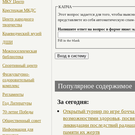
МКУ Центр
КАПЧА
Крестецкая МКДС
Этот вопрос задается для того, чтобы выяснить, являе
Центр народного
представляете из себя автоматическую спам
творчества
Напишите ответ на вопрос в форме ниже: к
Краеведческий музей
Fill in the blank
ДШИ
Межпоселенческая
библиотека
Спортивный центр
Физкультурно-
оздоровительный
Популярное содержимое
комплекс
Регламенты
За сегодня:
Год Литературы
Открытый турнир по игре бочча
70-летие Победы
возможностями здоровья, посв
Общественный совет
ликвидации последствий радиац
Информация для
памяти их жертв
туристов