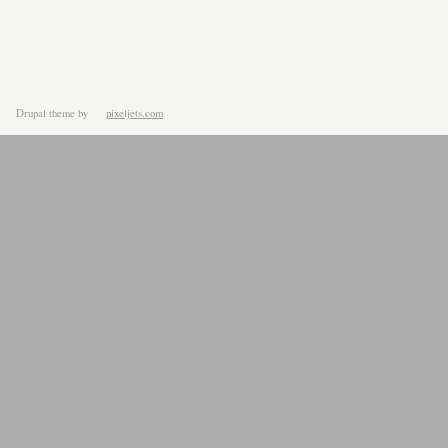
Drupal theme
by
pixeljets.com
ver.1.4