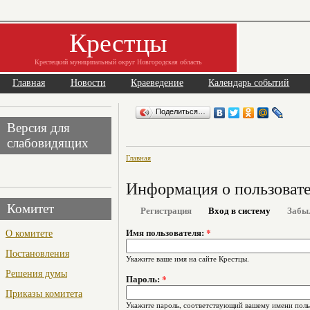
Крестцы
Крестецкий муниципальный округ Новгородская область
Главная
Новости
Краеведение
Календарь событий
Поделиться…
Версия для
слабовидящих
Главная
Информация о пользоват
Комитет
Регистрация
Вход в систему
Забы
О комитете
Имя пользователя:
*
Постановления
Укажите ваше имя на сайте Крестцы.
Решения думы
Пароль:
*
Приказы комитета
Укажите пароль, соответствующий вашему имени поль