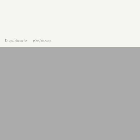
Drupal theme
by
pixeljets.com
ver.1.4