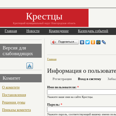
Крестцы
Крестецкий муниципальный округ Новгородская область
Главная
Новости
Краеведение
Календарь событий
Поделиться…
Версия для
слабовидящих
Главная
Информация о пользоват
Комитет
Регистрация
Вход в систему
Забы
О комитете
Имя пользователя:
*
Постановления
Укажите ваше имя на сайте Крестцы.
Решения думы
Пароль:
*
Приказы комитета
Укажите пароль, соответствующий вашему имени поль