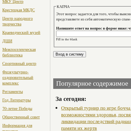
МКУ Центр
КАПЧА
Крестецкая МКДС
Этот вопрос задается для того, чтобы выяснить, являе
Центр народного
представляете из себя автоматическую спам
творчества
Напишите ответ на вопрос в форме ниже: чт
Краеведческий музей
Fill in the blank
ДШИ
Межпоселенческая
библиотека
Спортивный центр
Физкультурно-
оздоровительный
Популярное содержимое
комплекс
Регламенты
За сегодня:
Год Литературы
Открытый турнир по игре бочча
70-летие Победы
возможностями здоровья, посв
Общественный совет
ликвидации последствий радиац
Информация для
памяти их жертв
туристов