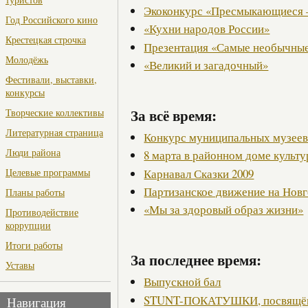
Экоконкурс «Пресмыкающиеся 
Год Российского кино
«Кухни народов России»
Крестецкая строчка
Презентация «Самые необычные
Молодёжь
«Великий и загадочный»
Фестивали, выставки,
конкурсы
За всё время:
Творческие коллективы
Литературная страница
Конкурс муниципальных музее
Люди района
8 марта в районном доме культ
Карнавал Сказки 2009
Целевые программы
Партизанское движение на Нов
Планы работы
«Мы за здоровый образ жизни»
Противодействие
коррупции
Итоги работы
За последнее время:
Уставы
Выпускной бал
STUNT-ПОКАТУШКИ, посвящённ
Навигация