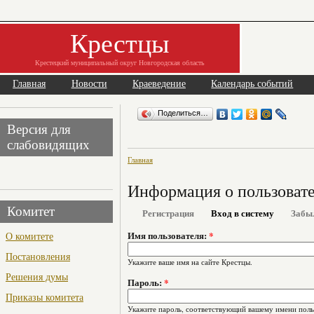
Крестцы
Крестецкий муниципальный округ Новгородская область
Главная
Новости
Краеведение
Календарь событий
Поделиться…
Версия для
слабовидящих
Главная
Информация о пользоват
Комитет
Регистрация
Вход в систему
Забы
О комитете
Имя пользователя:
*
Постановления
Укажите ваше имя на сайте Крестцы.
Решения думы
Пароль:
*
Приказы комитета
Укажите пароль, соответствующий вашему имени поль