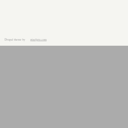
Drupal theme
by
pixeljets.com
ver.1.4