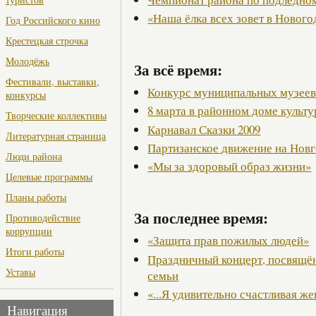
«Наша ёлка всех зовет в Новог
Год Российского кино
Крестецкая строчка
Молодёжь
За всё время:
Фестивали, выставки,
Конкурс муниципальных музее
конкурсы
8 марта в районном доме культ
Творческие коллективы
Карнавал Сказки 2009
Литературная страница
Партизанское движение на Нов
Люди района
«Мы за здоровый образ жизни»
Целевые программы
Планы работы
За последнее время:
Противодействие
коррупции
«Защита прав пожилых людей»
Итоги работы
Праздничный концерт, посвящ
Уставы
семьи
«...Я удивительно счастливая ж
Навигация