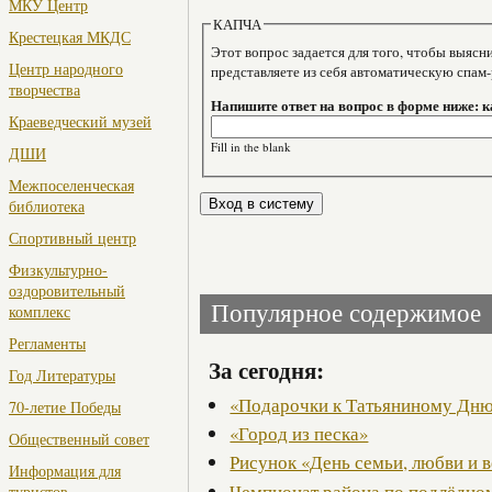
МКУ Центр
КАПЧА
Крестецкая МКДС
Этот вопрос задается для того, чтобы выяснить, являе
Центр народного
представляете из себя автоматическую спам
творчества
Напишите ответ на вопрос в форме ниже: 
Краеведческий музей
Fill in the blank
ДШИ
Межпоселенческая
библиотека
Спортивный центр
Физкультурно-
оздоровительный
Популярное содержимое
комплекс
Регламенты
За сегодня:
Год Литературы
«Подарочки к Татьяниному Дн
70-летие Победы
«Город из песка»
Общественный совет
Рисунок «День семьи, любви и 
Информация для
Чемпионат района по подлёдно
туристов