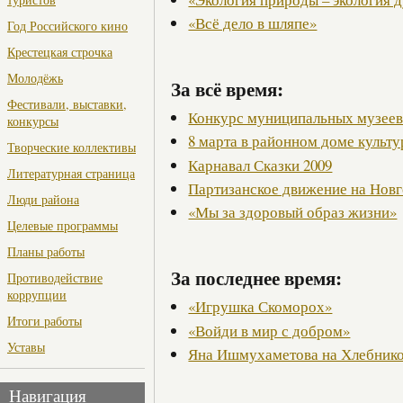
«Всё дело в шляпе»
Год Российского кино
Крестецкая строчка
Молодёжь
За всё время:
Фестивали, выставки,
Конкурс муниципальных музее
конкурсы
8 марта в районном доме культ
Творческие коллективы
Карнавал Сказки 2009
Литературная страница
Партизанское движение на Нов
Люди района
«Мы за здоровый образ жизни»
Целевые программы
Планы работы
За последнее время:
Противодействие
коррупции
«Игрушка Скоморох»
Итоги работы
«Войди в мир с добром»
Уставы
Яна Ишмухаметова на Хлебнико
Навигация