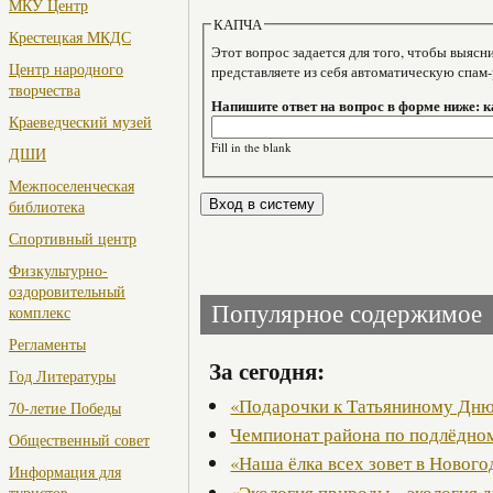
МКУ Центр
КАПЧА
Крестецкая МКДС
Этот вопрос задается для того, чтобы выяснить, являе
Центр народного
представляете из себя автоматическую спам
творчества
Напишите ответ на вопрос в форме ниже: 
Краеведческий музей
Fill in the blank
ДШИ
Межпоселенческая
библиотека
Спортивный центр
Физкультурно-
оздоровительный
Популярное содержимое
комплекс
Регламенты
За сегодня:
Год Литературы
«Подарочки к Татьяниному Дн
70-летие Победы
Чемпионат района по подлёдно
Общественный совет
«Наша ёлка всех зовет в Новог
Информация для
«Экология природы – экология 
туристов