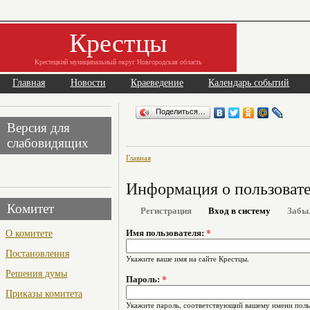
Крестцы
Крестецкий муниципальный округ Новгородская область
Главная
Новости
Краеведение
Календарь событий
Поделиться…
Версия для
слабовидящих
Главная
Информация о пользоват
Комитет
Регистрация
Вход в систему
Забы
О комитете
Имя пользователя:
*
Постановления
Укажите ваше имя на сайте Крестцы.
Решения думы
Пароль:
*
Приказы комитета
Укажите пароль, соответствующий вашему имени поль