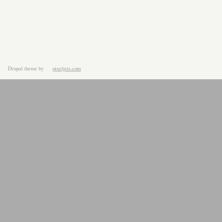
Drupal theme
by
pixeljets.com
ver.1.4