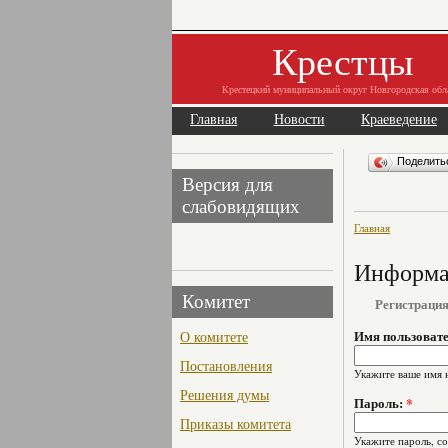
Крестцы
Крестецкий муниципальный округ Новгородская обл
Главная
Новости
Краеведение
Поделит
Версия для
слабовидящих
Главная
Информац
Комитет
Регистраци
О комитете
Имя пользоват
Постановления
Укажите ваше имя 
Решения думы
Пароль:
*
Приказы комитета
Укажите пароль, с