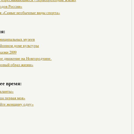
одов России»
я «Самые необычные виды спорта»
мя:
ниципальных музеев
районном доме культуры
казки 2009
ое движение на Новгородчине.
ровый образ жизни»
ее время:
таланты»
ца первая моя»
яйте женщину одну»