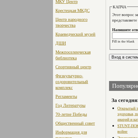
МКУ Центр
КАПЧА
Крестецкая МКДС
Этот вопрос задае
Центр народного
представляете
творчества
Напишите отве
Краеведческий музей
Fill in the blank
ДШИ
Межпоселенческая
библиотека
Спортивный центр
Физкультурно-
оздоровительный
Популярн
комплекс
Регламенты
За сегодня
Год Литературы
Открытый т
здоровья, 
70-летие Победы
аварий и ка
Общественный совет
STUNT-ПОК
войне
Информация для
туристов
Экоконкурс