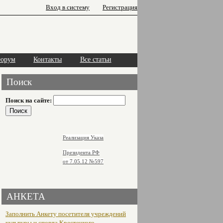
Вход в систему
Регистрация
орум
Контакты
Все статьи
Поиск
Поиск на сайте:
Реализация Указа
Президента РФ
от 7.05.12
№597
АНКЕТА
Заполнить Анкету посетителя учреждений
культуры и спорта Крестецкого