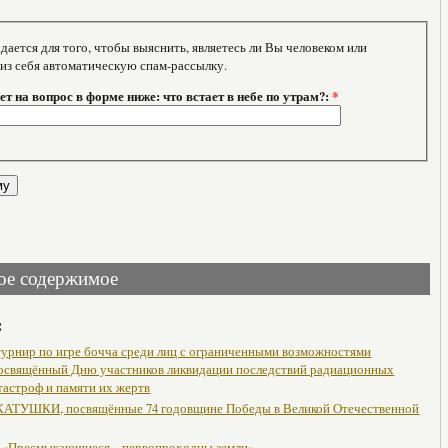
тся для того, чтобы выяснить, являетесь ли Вы человеком или
 из себя автоматическую спам-рассылку.
т на вопрос в форме ниже: что встает в небе по утрам?:
*
ое содержимое
:
урнир по игре бочча среди лиц с ограниченными возможностями
посвящённый Дню участников ликвидации последствий радиационных
тастроф и памяти их жертв
АТУШКИ, посвящённые 74 годовщине Победы в Великой Отечественной
 «Пресмыкающиеся – первопроходцы земли»