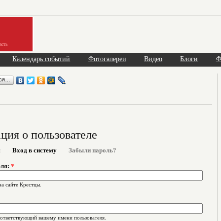
асть
Календарь событий
Фотогалереи
Видео
Блоги
Ф
ься…
ия о пользователе
я
Вход в систему
Забыли пароль?
еля:
*
на сайте Крестцы.
оответствующий вашему имени пользователя.