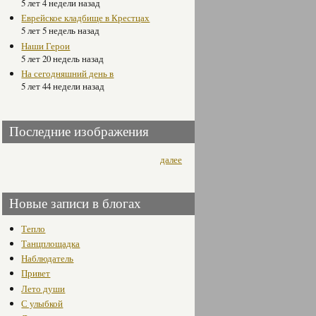
5 лет 4 недели назад
Еврейское кладбище в Крестцах
5 лет 5 недель назад
Наши Герои
5 лет 20 недель назад
На сегодняшний день в
5 лет 44 недели назад
Последние изображения
далее
Новые записи в блогах
Тепло
Танцплощадка
Наблюдатель
Привет
Лето души
С улыбкой