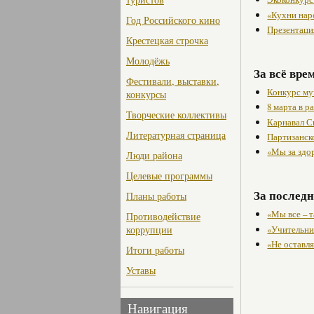
«Кухни нар
Год Российского кино
Презентаци
Крестецкая строчка
Молодёжь
За всё вре
Фестивали, выставки,
Конкурс му
конкурсы
8 марта в 
Творческие коллективы
Карнавал С
Литературная страница
Партизанск
«Мы за здо
Люди района
Целевые программы
За последн
Планы работы
«Мы все – 
Противодействие
«Учительни
коррупции
«Не оставл
Итоги работы
Уставы
Навигация