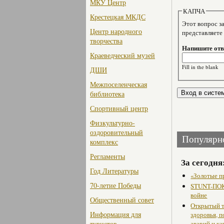
МКУ Центр
КАПЧА
Крестецкая МКДС
Этот вопрос задае
Центр народного
представляете
творчества
Напишите отве
Краеведческий музей
Fill in the blank
ДШИ
Межпоселенческая
библиотека
Спортивный центр
Физкультурно-
оздоровительный
Популярн
комплекс
Регламенты
За сегодня
Год Литературы
«Золотые п
70-летие Победы
STUNT-ПОК
войне
Общественный совет
Открытый т
Информация для
здоровья, 
туристов
аварий и ка