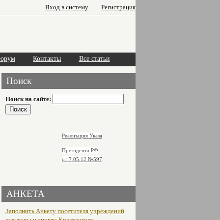
Вход в систему
Регистрация
орум
Контакты
Все статьи
Поиск
Поиск на сайте:
Реализация Указа
Президента РФ
от 7.05.12
№597
АНКЕТА
Заполнить Анкету посетителя учреждений
культуры и спорта Крестецкого