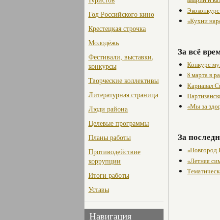
Экоконкурс
Год Российского кино
«Кухни нар
Крестецкая строчка
Молодёжь
За всё вре
Фестивали, выставки,
Конкурс му
конкурсы
8 марта в 
Творческие коллективы
Карнавал С
Литературная страница
Партизанск
«Мы за здо
Люди района
Целевые программы
За последн
Планы работы
«Новгород 
Противодействие
«Летняя си
коррупции
Тематическ
Итоги работы
Уставы
Навигация