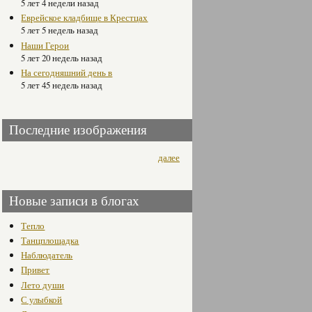
5 лет 4 недели назад
Еврейское кладбище в Крестцах
5 лет 5 недель назад
Наши Герои
5 лет 20 недель назад
На сегодняшний день в
5 лет 45 недель назад
Последние изображения
далее
Новые записи в блогах
Тепло
Танцплощадка
Наблюдатель
Привет
Лето души
С улыбкой