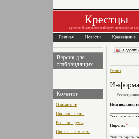
Крестцы
Крестецкий муниципальный округ Новгородская обл
Главная
Новости
Краеведение
Поделит
Версия для
слабовидящих
Главная
Информац
Комитет
Регистраци
О комитете
Имя пользоват
Постановления
Укажите ваше имя 
Решения думы
Пароль:
*
Приказы комитета
Укажите пароль, с