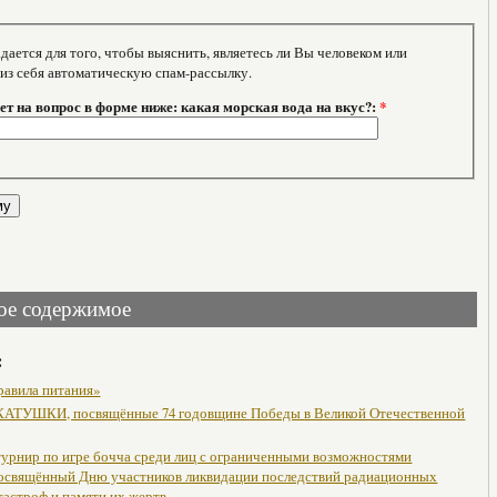
тся для того, чтобы выяснить, являетесь ли Вы человеком или
 из себя автоматическую спам-рассылку.
т на вопрос в форме ниже: какая морская вода на вкус?:
*
ое содержимое
:
равила питания»
АТУШКИ, посвящённые 74 годовщине Победы в Великой Отечественной
урнир по игре бочча среди лиц с ограниченными возможностями
посвящённый Дню участников ликвидации последствий радиационных
тастроф и памяти их жертв