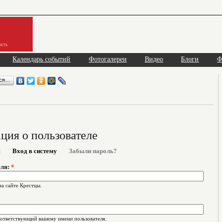
асть
Календарь событий
Фотогалереи
Видео
Блоги
Ф
ься…
ия о пользователе
я
Вход в систему
Забыли пароль?
еля:
*
на сайте Крестцы.
оответствующий вашему имени пользователя.