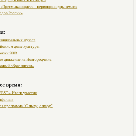
 «Пресмыкающиеся – первопроходцы земли»
одов России»
мя:
ниципальных музеев
районном доме культуры
казки 2009
ое движение на Новгородчине.
ровый образ жизни»
ее время:
FEST». Итоги участия
мфония»
ая программа "С пылу, с жару"