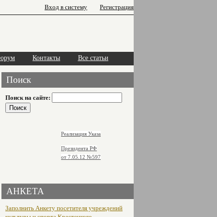
Вход в систему
Регистрация
орум
Контакты
Все статьи
Поиск
Поиск на сайте:
Реализация Указа
Президента РФ
от 7.05.12
№597
АНКЕТА
Заполнить Анкету посетителя учреждений
культуры и спорта Крестецкого