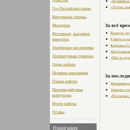
«Великий и
«Тетрис ло
Год Российского кино
Крестецкая строчка
За всё вре
Молодёжь
Конкурс му
Фестивали, выставки,
конкурсы
8 марта в 
Карнавал С
Творческие коллективы
Партизанск
Литературная страница
«Мы за здо
Люди района
Целевые программы
За последн
Планы работы
Принимаем 
Противодействие
Занятие в 
коррупции
«В поисках
Итоги работы
Уставы
Навигация