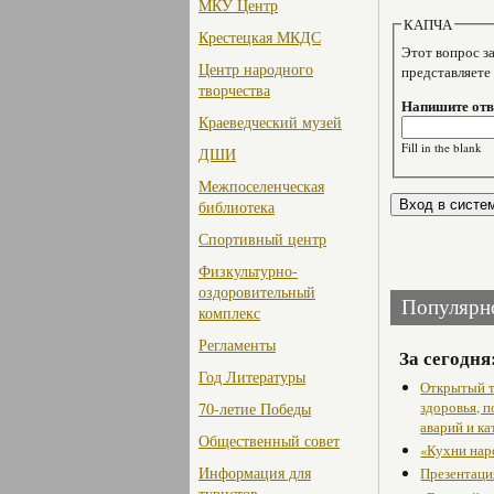
МКУ Центр
КАПЧА
Крестецкая МКДС
Этот вопрос задае
Центр народного
представляете
творчества
Напишите отве
Краеведческий музей
Fill in the blank
ДШИ
Межпоселенческая
библиотека
Спортивный центр
Физкультурно-
оздоровительный
Популярн
комплекс
Регламенты
За сегодня
Год Литературы
Открытый т
здоровья, 
70-летие Победы
аварий и ка
Общественный совет
«Кухни нар
Информация для
Презентаци
туристов