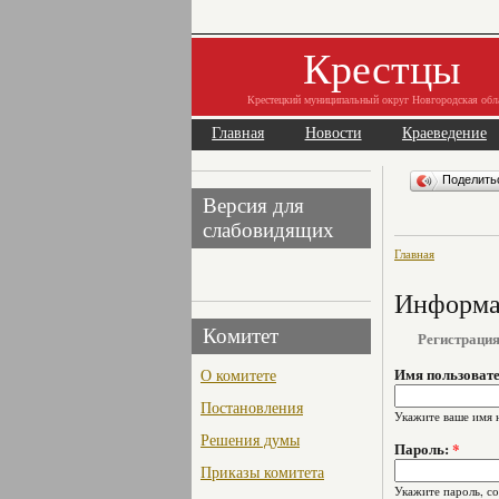
Крестцы
Крестецкий муниципальный округ Новгородская обл
Главная
Новости
Краеведение
Поделит
Версия для
слабовидящих
Главная
Информац
Комитет
Регистраци
О комитете
Имя пользоват
Постановления
Укажите ваше имя 
Решения думы
Пароль:
*
Приказы комитета
Укажите пароль, с