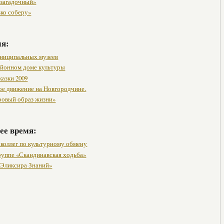
 загадочный»
вко соберу»
мя:
ниципальных музеев
районном доме культуры
казки 2009
ое движение на Новгородчине.
ровый образ жизни»
ее время:
коллег по культурному обмену
группе «Скандинавская ходьба»
 Эликсира Знаний»