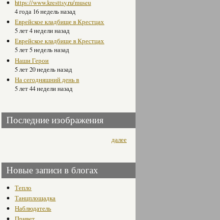
https://www.kresttsy.ru/museu
4 года 16 недель назад
Еврейское кладбище в Крестцах
5 лет 4 недели назад
Еврейское кладбище в Крестцах
5 лет 5 недель назад
Наши Герои
5 лет 20 недель назад
На сегодняшний день в
5 лет 44 недели назад
Последние изображения
далее
Новые записи в блогах
Тепло
Танцплощадка
Наблюдатель
Привет