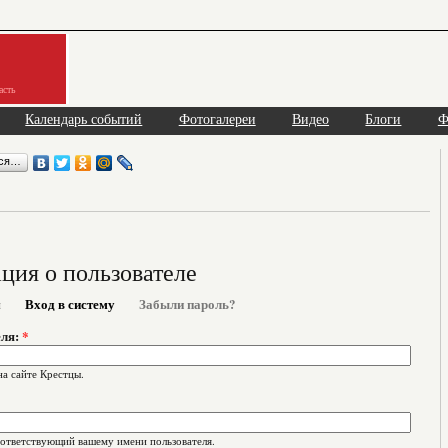
асть
Календарь событий
Фотогалереи
Видео
Блоги
Ф
ься…
ия о пользователе
я
Вход в систему
Забыли пароль?
еля:
*
на сайте Крестцы.
оответствующий вашему имени пользователя.