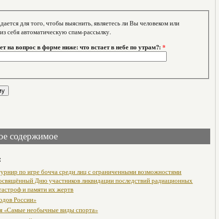
тся для того, чтобы выяснить, являетесь ли Вы человеком или
 из себя автоматическую спам-рассылку.
т на вопрос в форме ниже: что встает в небе по утрам?:
*
ое содержимое
:
урнир по игре бочча среди лиц с ограниченными возможностями
посвящённый Дню участников ликвидации последствий радиационных
тастроф и памяти их жертв
одов России»
я «Самые необычные виды спорта»