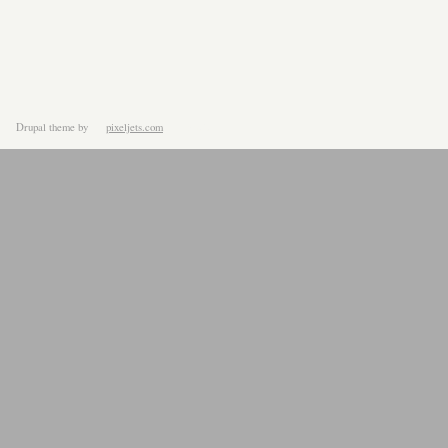
Drupal theme
by
pixeljets.com
ver.1.4