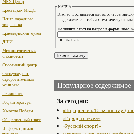
МКУ Центр
КАПЧА
Крестецкая МКДС
Этот вопрос задается для того, чтобы выяснить, являе
Центр народного
представляете из себя автоматическую спам
творчества
Напишите ответ на вопрос в форме ниже: 
Краеведческий музей
Fill in the blank
ДШИ
Межпоселенческая
библиотека
Спортивный центр
Физкультурно-
оздоровительный
Популярное содержимое
комплекс
Регламенты
За сегодня:
Год Литературы
«Подарочки к Татьяниному Дн
70-летие Победы
«Город из песка»
Общественный совет
«Русский спорт!»
Информация для
Рисунок «День семьи, любви и 
туристов