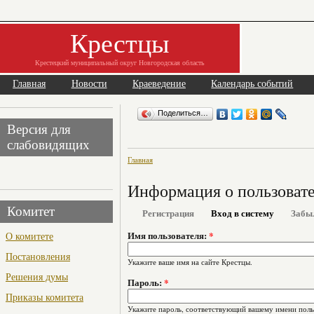
Крестцы
Крестецкий муниципальный округ Новгородская область
Главная
Новости
Краеведение
Календарь событий
Поделиться…
Версия для
слабовидящих
Главная
Информация о пользоват
Комитет
Регистрация
Вход в систему
Забы
О комитете
Имя пользователя:
*
Постановления
Укажите ваше имя на сайте Крестцы.
Решения думы
Пароль:
*
Приказы комитета
Укажите пароль, соответствующий вашему имени поль