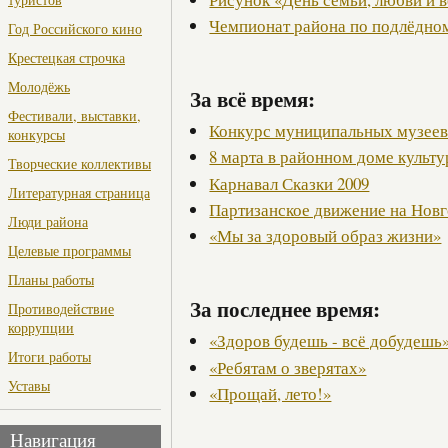
Чемпионат района по подлёдно
Год Российского кино
Крестецкая строчка
Молодёжь
За всё время:
Фестивали, выставки,
Конкурс муниципальных музее
конкурсы
8 марта в районном доме культ
Творческие коллективы
Карнавал Сказки 2009
Литературная страница
Партизанское движение на Нов
Люди района
«Мы за здоровый образ жизни»
Целевые программы
Планы работы
За последнее время:
Противодействие
коррупции
«Здоров будешь - всё добудешь
Итоги работы
«Ребятам о зверятах»
Уставы
«Прощай, лето!»
Навигация