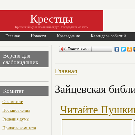
Крестцы
Крестецкий муниципальный округ Новгородская область
Главная
Новости
Краеведение
Календарь событий
Поделиться…
Версия для
слабовидящих
Главная
Зайцевская библ
Комитет
О комитете
Читайте Пушкин
Постановления
Решения думы
Приказы комитета