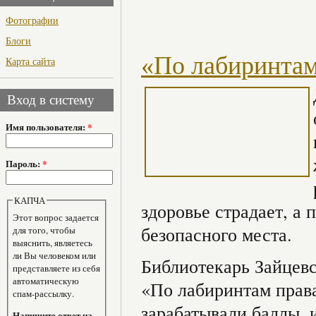
Фотографии
Блоги
«По лабиринтам
Карта сайта
Вход в систему
Имя пользователя:
*
Пароль:
*
КАПЧА
здоровье страдает, а 
Этот вопрос задается
безопасного места.
для того, чтобы
выяснить, являетесь
ли Вы человеком или
Библиотекарь Зайцевс
представляете из себя
автоматическую
«По лабиринтам права
спам-рассылку.
зарабатывали баллы, 
Напишите ответ на