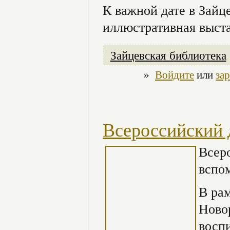
К важной дате в Зайц
иллюстративная выста
Зайцевская библиотека
»
Войдите
или
за
Всероссийский 
Всер
вспом
В рам
Ново
воспи