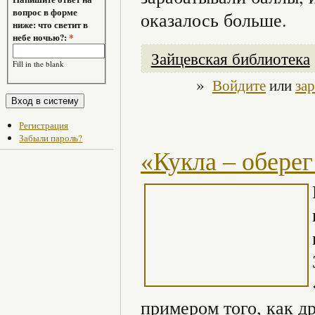
вопрос в форме
оказалось больше.
ниже: что светит в
небе ночью?:
*
Зайцевская библиотека
Fill in the blank
»
Войдите
или
за
Регистрация
Забыли пароль?
«Кукла – обере
примером того, как д