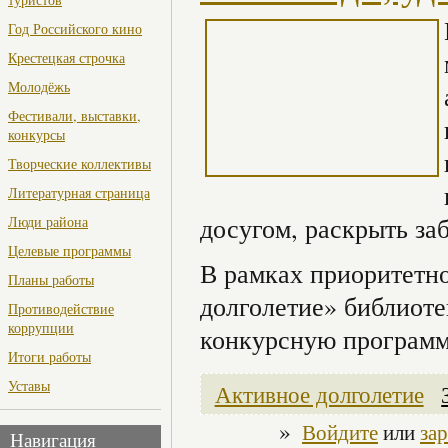
Год Российского кино
Крестецкая строчка
Молодёжь
Фестивали, выставки,
конкурсы
Творческие коллективы
Литературная страница
досугом, раскрыть за
Люди района
Целевые программы
В рамках приоритетно
Планы работы
долголетие» библиоте
Противодействие
коррупции
конкурсную программ
Итоги работы
Уставы
Активное долголетие
»
Войдите
или
за
Навигация