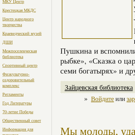
МКУ Центр
Крестецкая МКДС
Центр народного
творчества
Краеведческий музей
ДШИ
Пушкина и вспомнили 
Межпоселенческая
библиотека
рыбке», «Сказка о цар
Спортивный центр
семи богатырях» и др
Физкультурно-
оздоровительный
Зайцевская библиотека
комплекс
Регламенты
»
Войдите
или
за
Год Литературы
70-летие Победы
Общественный совет
Мы молоды, уда
Информация для
туристов