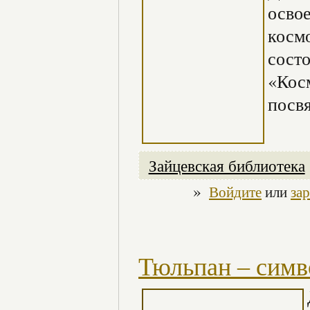
освое
косм
сост
«Кос
посв
Зайцевская библиотека
»
Войдите
или
за
Тюльпан – симв