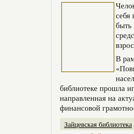
Челов
себя
быть 
средс
взро
В ра
«Пов
насе
библиотеке прошла и
направленная на акту
финансовой грамотно
Зайцевская библиотека