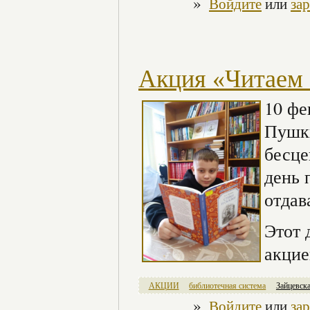
»
Войдите
или
за
Акция «Читаем
10 фе
Пушки
бесце
день 
отдав
Этот 
акцие
АКЦИИ
библиотечная система
Зайцевск
»
Войдите
или
за