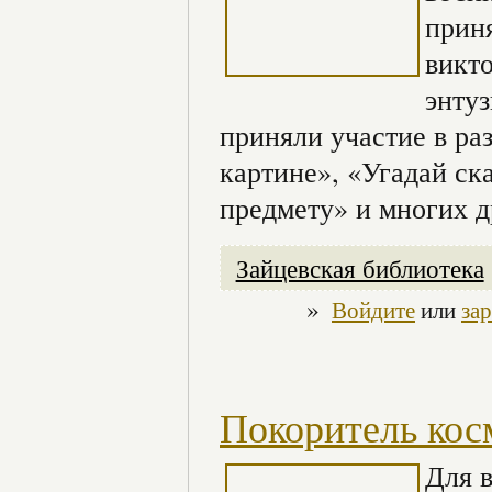
приня
викт
энту
приняли участие в ра
картине», «Угадай ск
предмету» и многих д
Зайцевская библиотека
»
Войдите
или
за
Покоритель кос
Для в