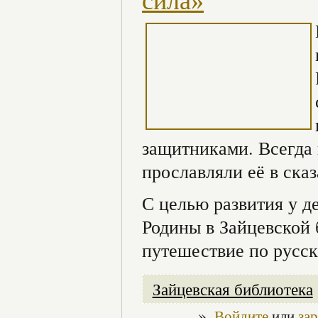
сила»
защитниками. Всегда 
прославляли её в ска
С целью развития у д
Родины в Зайцевской
путешествие по русс
Зайцевская библиотека
»
Войдите
или
за