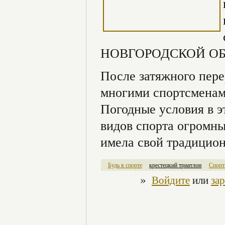
НОВГОРОДСКОЙ ОБЛ
После затяжного пер
многими спортсменам
Погодные условия в 
видов спорта огромны
имела свой традицион
Будь в спорте
крестецкий триатлон
Спорт
»
Войдите
или
за