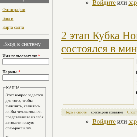
»
Войдите
или
за
Фотографии
Блоги
Карта сайта
2 этап Кубка Но
Вход в систему
состоялся в ми
Имя пользователя:
*
Пароль:
*
КАПЧА
Этот вопрос задается
для того, чтобы
выяснить, являетесь
ли Вы человеком или
Будь в спорте
крестецкий триатлон
Спорт
представляете из себя
»
Войдите
или
за
автоматическую
спам-рассылку.