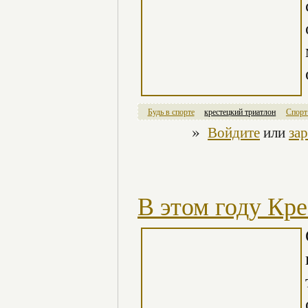
Будь в спорте
крестецкий триатлон
Спорт
»
Войдите
или
за
В этом году Кре