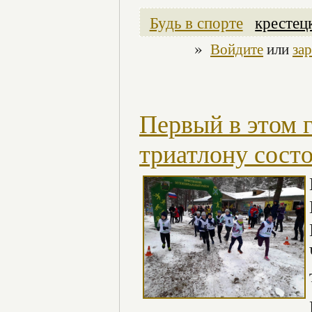
Будь в спорте
крестец
»
Войдите
или
за
Первый в этом 
триатлону сост