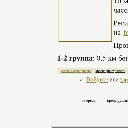
Торж
часо
Реги
на
h
Про
1-2 группа
: 0,5 км бе
анонсы мероприятий
крестецкий триатлон
»
Войдите
или
за
« первая
‹ предыдущая