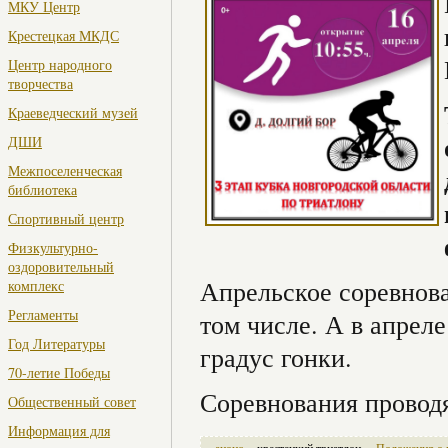
МКУ Центр
Крестецкая МКДС
Центр народного
творчества
Краеведческий музей
ДШИ
Межпоселенческая
библиотека
Спортивный центр
Физкультурно-
оздоровительный
Апрельское соревнова
комплекс
Регламенты
том числе. А в апрел
Год Литературы
градус гонки.
70-летие Победы
Соревнования проводя
Общественный совет
Информация для