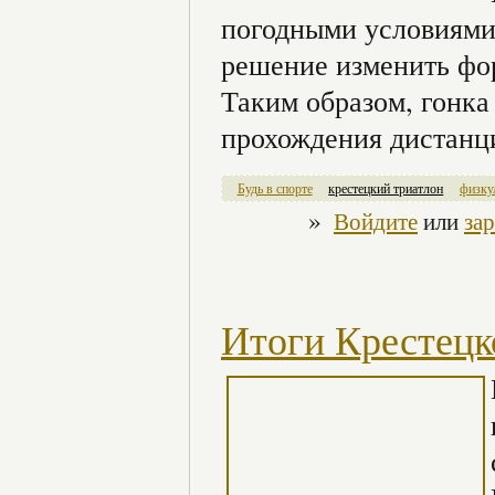
погодными условиями
решение изменить фор
Таким образом, гонка 
прохождения дистанци
Будь в спорте
крестецкий триатлон
физку
»
Войдите
или
за
Итоги Крестецк