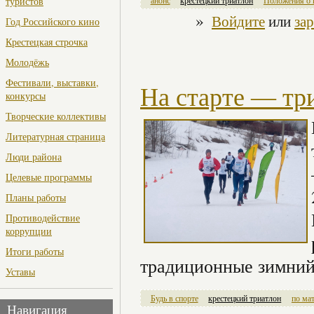
туристов
анонс
крестецкий триатлон
Положения о 
»
Войдите
или
за
Год Российского кино
Крестецкая строчка
Молодёжь
Фестивали, выставки,
На старте — тр
конкурсы
Творческие коллективы
Литературная страница
Люди района
Целевые программы
Планы работы
Противодействие
коррупции
Итоги работы
традиционные зимний,
Уставы
Будь в спорте
крестецкий триатлон
по ма
Навигация