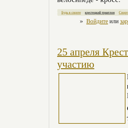
Будь в спорте
крестецкий триатлон
Спорт
»
Войдите
или
за
25 апреля Крес
участию