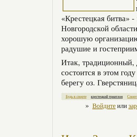
«Крестецкая битва» -
Новгородской области
хорошую организацию 
радушие и гостеприим
Итак, традиционный,
состоится в этом год
берегу оз. Гверстяниц
Будь в спорте
крестецкий триатлон
Спорт
»
Войдите
или
за