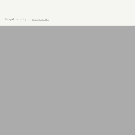
Drupal theme
by
pixeljets.com
ver.1.4