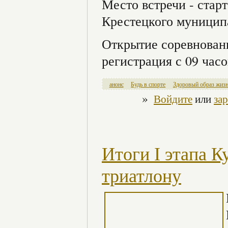
Место встречи - стар
Крестецкого муницип
Открытие соревновани
регистрация с 09 часо
анонс
Будь в спорте
Здоровый образ жиз
»
Войдите
или
за
Итоги I этапа К
триатлону