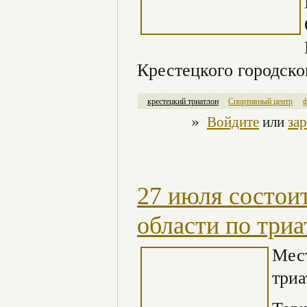
Крестецкого городско
крестецкий триатлон
Спортивный центр
ф
»
Войдите
или
за
27 июля состои
области по три
Мест
триа