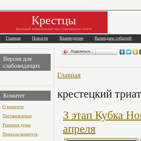
Крестцы
Крестецкий муниципальный округ Новгородская область
Главная
Новости
Краеведение
Календарь событий
Поделиться…
Версия для
слабовидящих
Главная
крестецкий триа
Комитет
О комитете
3 этап Кубка Но
Постановления
Решения думы
апреля
Приказы комитета