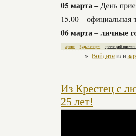
05 марта
– День прие
15.00 – официальная 
06 марта – личные г
афиша
Будь в спорте
крестецкий триатло
»
Войдите
или
за
Из Крестец с л
25 лет!