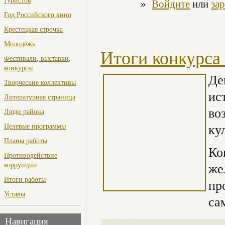
»
Войдите
или
за
Год Российского кино
Крестецкая строчка
Молодёжь
Итоги конкурс
Фестивали, выставки,
конкурсы
Де
Творческие коллективы
ис
Литературная страница
во
Люди района
ку
Целевые программы
Планы работы
Ко
Противодействие
же
коррупции
Итоги работы
пр
Уставы
са
Навигация