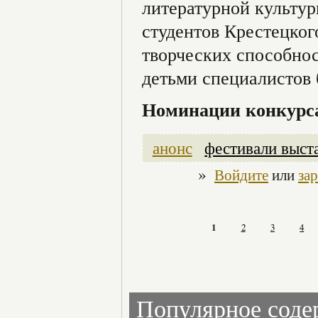
литературной культур
студентов Крестецког
творческих способнос
детьми специалистов 
Номинации конкурс
анонс
фестивали выст
»
Войдите
или
за
1
2
3
4
Популярное сод