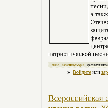
песни
а так
Отече
защите
феврал
центр
патриотической песни
анонс
новости культуры
фестивали выста
»
Войдите
или
за
Всероссийская 