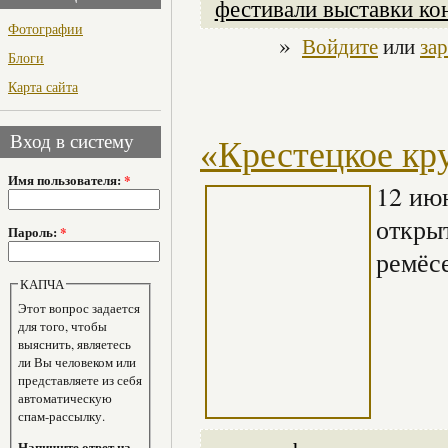
фестивали выставки ко
Фотографии
»
Войдите
или
за
Блоги
Карта сайта
Вход в систему
«Крестецкое кр
Имя пользователя:
*
12 ию
откры
Пароль:
*
ремёс
КАПЧА
Этот вопрос задается
для того, чтобы
выяснить, являетесь
ли Вы человеком или
представляете из себя
автоматическую
спам-рассылку.
Напишите ответ на