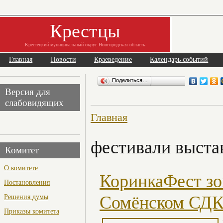
Крестцы
Крестецкий муниципальный округ Новгородская область
Главная
Новости
Краеведение
Календарь событий
Поделиться…
Версия для
слабовидящих
Главная
фестивали выста
Комитет
О комитете
КоринкаФест зо
Постановления
Решения думы
Сомёнском СД
Приказы комитета