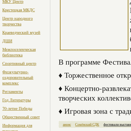
МКУ Центр
Крестецкая МКДС
Центр народного
творчества
Краеведческий музей
ДШИ
Межпоселенческая
библиотека
В программе Фестива
Спортивный центр
Физкультурно-
♦ Торжественное откр
оздоровительный
комплекс
♦ Концертно-развлек
Регламенты
творческих коллектив
Год Литературы
70-летие Победы
♦ Игровая зона с тр
Общественный совет
анонс
Сомёнский СДК
фестивали выстав
Информация для
туристов