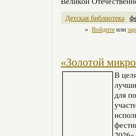
Великой Отечественн
Детская библиотека
ф
»
Войдите
или
за
«Золотой микро
В цел
лучши
для п
участ
испол
фести
2026» 