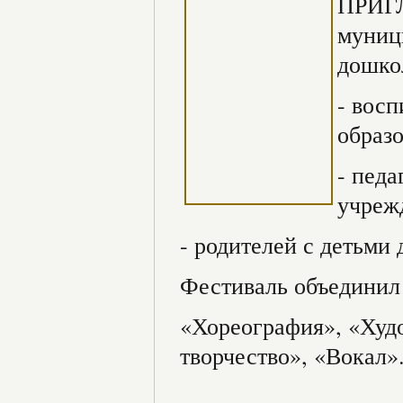
ПРИГЛ
муниц
дошко
- вос
образо
- пед
учреж
- родителей с детьми д
Фестиваль объединил 
«Хореография», «Худо
творчество», «Вокал»