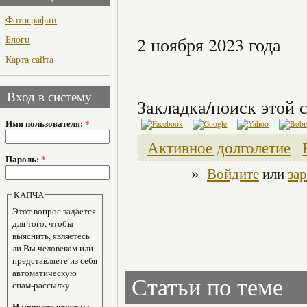
Фотографии
Блоги
2 ноября 2023 года
Карта сайта
Вход в систему
Закладка/поиск этой с
Имя пользователя:
*
Активное долголетие
Пароль:
*
»
Войдите
или
за
КАПЧА
Этот вопрос задается
для того, чтобы
выяснить, являетесь
ли Вы человеком или
представляете из себя
автоматическую
Статьи по теме
спам-рассылку.
Напишите ответ на