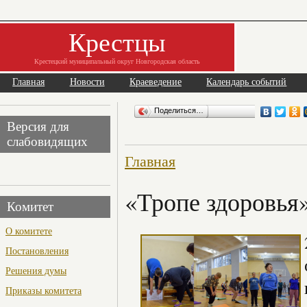
Крестцы
Крестецкий муниципальный округ Новгородская область
Главная
Новости
Краеведение
Календарь событий
Поделиться…
Версия для
слабовидящих
Главная
«Тропе здоровья»
Комитет
О комитете
Постановления
Решения думы
Приказы комитета