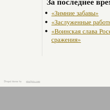
За последнее вре
«Зимние забавы»
«Заслуженные работ
«Воинская слава Рос
сражения»
Drupal theme
by
pixeljets.com
ver.1.4