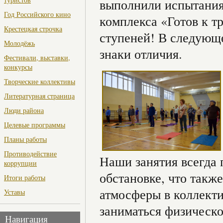
выполнили испытания
Год Российского кино
комплекса «Готов к т
Крестецкая строчка
ступеней! В следующ
Молодёжь
знаки отличия.
Фестивали, выставки,
конкурсы
Творческие коллективы
Литературная страница
Люди района
Целевые программы
Планы работы
Противодействие
Наши занятия всегда 
коррупции
обстановке, что так
Итоги работы
атмосферы в коллект
Уставы
заниматься физическ
Навигация