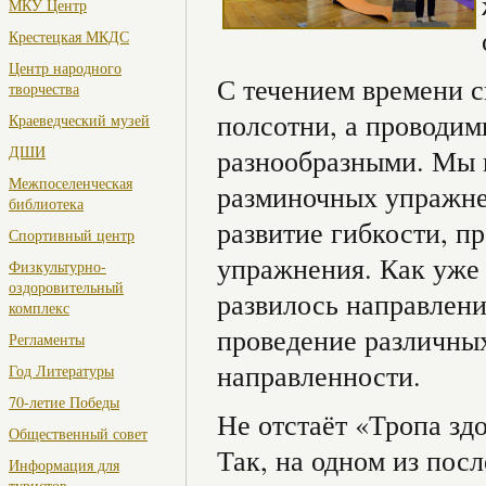
МКУ Центр
Крестецкая МКДС
Центр народного
С течением времени с
творчества
полсотни, а проводим
Краеведческий музей
ДШИ
разнообразными. Мы
Межпоселенческая
разминочных упражне
библиотека
развитие гибкости, п
Спортивный центр
упражнения. Как уже 
Физкультурно-
оздоровительный
развилось направлени
комплекс
проведение различных
Регламенты
направленности.
Год Литературы
70-летие Победы
Не отстаёт «Тропа зд
Общественный совет
Так, на одном из пос
Информация для
туристов